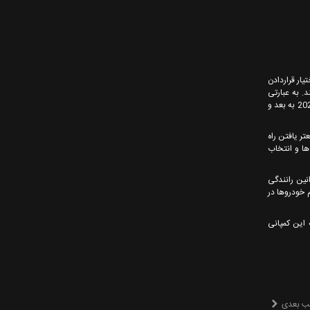
تیار قراردادن
. به عبارتی
خودروی شما راننده شخصی شما خواهد شد. عملی کردن این سیستم رویای تمام خودروسازان در طی این سالها بوده است اما باید دید که آیا فورد و گوگل می توانند از سال 2023 به بعد و
تر یافتن راه
تشخیص راه ها و انتخاب
نین رانندگی
 خودروها در
 این کمپانی
ب بعدی