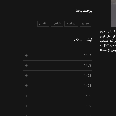
برچسب‌ها
خودرو
بی ام و،
طراحی
نقاشی
 کمپانی های
 خواهد بود. در این بین تسلا پرچمدار اصلی این
آرشیو بلاگ
تا به حال کسی نتوانسته است به طور کامل به این تکنولوژی دست یابد مطابق با خبری که در 2 فوریه 2021 منتشر شد کمپانی
ری با ابرقدرت دیگری به نام گوگل تا کمترین زمان ممکن تمام خودروهای خود را به این تکنولوژی مجهز کند. این قرارداد 6 ساله بین گوگل و
د بیش از صدها
1404
1403
1402
1401
1400
1399