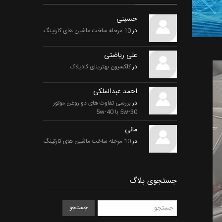
حسینی
در
10 مرحله ساخت ماشین های کارتینگ
علی ریاضتی
در
کلکسیون بهترینای کادیلاک
احمد عبدالملکی
در
بررسی تفاوت های دو روغن موتور
5w-30 با 5w-40
مانی
در
10 مرحله ساخت ماشین های کارتینگ
جستجوی بلاگ
جستجو