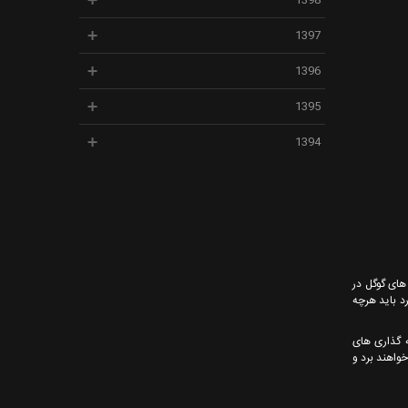
1398
1397
1396
1395
1394
گوگل خواهند شد. البته امکان دسترسی به گوگل کلود(google cloud) و سرویس های گوگل در
ژه نیز همین موضوع می باشد زیرا کاربران سیستم عامل ios بیشترند و فورد باید هرچه
ه گذاری های
ولیدات را برای فورد بالاتر خواهند برد و