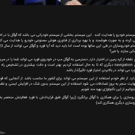
صحبت کردن با این سیستم خودرو را هدایت کنند . این سیستم بخشی از سیستم خودرانی می باشد که گوگل با در اخ
 کرده و به صورت هوشمند و با بهره برداری از فناوری هوش مصنوعی خودرو را هدایت می کند
کن سازند یا خیر؟
 نقطه از کره زمین در اختیار دارد, دسترسی به گوگل مپ در خودروی فورد می تواند شما را در سریع
ها و سریعتر رسیدن به مقصد یاری دهد. به طورکلی گوگل مپ از هر سیستم navigation دیگری که تا به حال استفاده کردیم بهتر است و دقت بیشتری در 
می تواند در بالابردن امتیاز فورد تاثیرگذار باشد.
د. از نظر خودم استفاده از این سیستم می تواند برای کشور ما مناسب باشد. از آنجایی که قوا
نهایت منجر به بروز تصادفات می شود استفاده از این سیستم بدون شک در افزایش ایمنی و نظم
ازی را برای همکاری با گوگل برانگیزد.(زیرا گوگل طبق قراردادش با فورد فعالیتش منحصر به
روسازی دیگری همکاری کند)
مطل