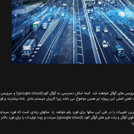
بر اساس این قرارداد هزاران خودروی تولیدی کمپانی فورد مجهز به اپ ها و سرویس های 
خودروی فورد تنها برای سیستم عامل اندروید ایجاد خواهد شد, که بدون شک نقص اصلی این پرو
ین تغییرات را در طی این سالها برای فورد رقم خواهد زد. سالهای زیادی است که فورد سرمای
متعددی در زمینه ساخت خودروهای خودران انجام داده است , سیستم دیتای قوی گوگل و پلت فرم های گوگل کلود (google cloud) سرعت و روند ت
د.