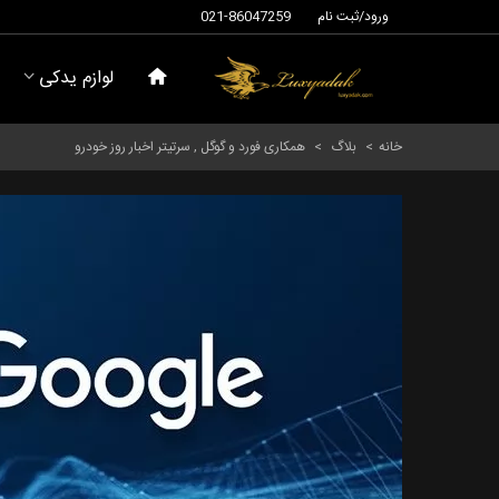
ورود/ثبت نام
021-86047259
لوازم یدکی
خانه
>
بلاگ
>
همکاری فورد و گوگل , سرتیتر اخبار روز خودرو