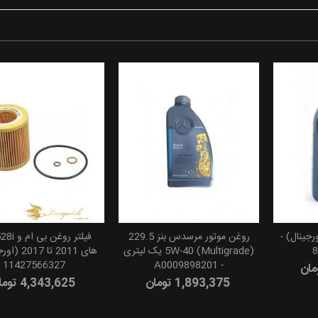
رجینال) -
روغن موتور مرسدس بنز 229.5
8
(5W-40 (Multigrade یک لیتری
های 2011 تا 7
11427566327
- A0009898201
1,893,375 تومان
4,343,625 تومان