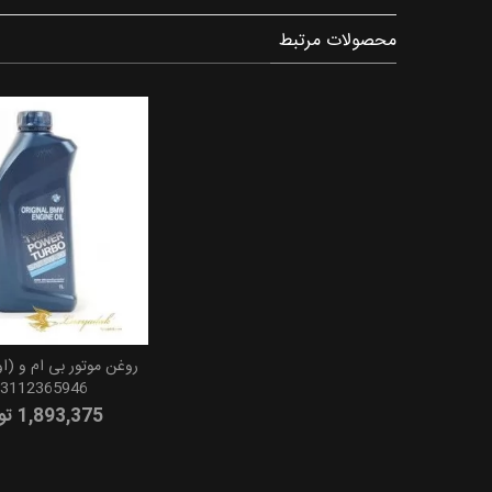
محصولات مرتبط
روغن موتور بی ام و (او
3112365946
1,893,375 تومان