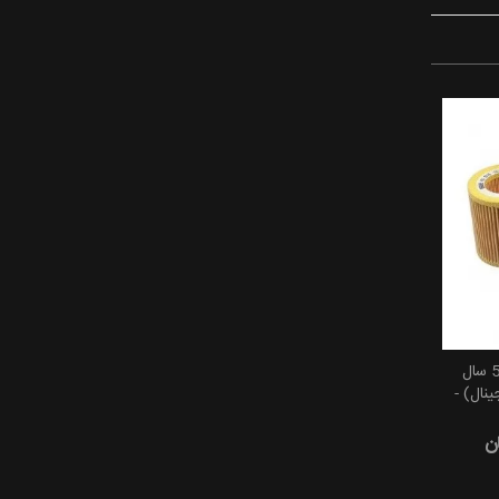
فیلتر روغن بی ام و 528i سال
201 (اورجینال) -