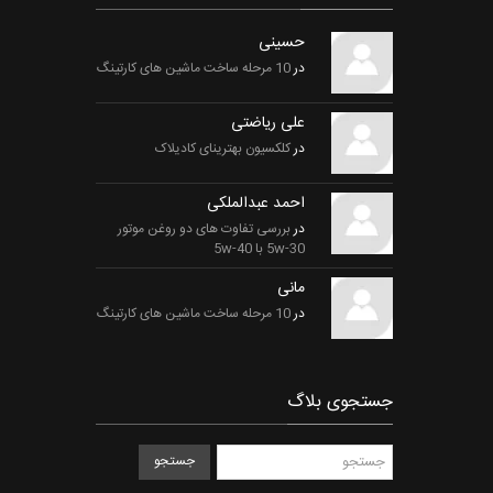
حسینی
در
10 مرحله ساخت ماشین های کارتینگ
علی ریاضتی
در
کلکسیون بهترینای کادیلاک
احمد عبدالملکی
در
بررسی تفاوت های دو روغن موتور
5w-30 با 5w-40
مانی
در
10 مرحله ساخت ماشین های کارتینگ
جستجوی بلاگ
جستجو