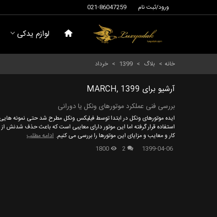
ورود/ثبت نام
021-86047259
لوازم یدکی
خانه
>
بلاگ
>
1399
>
خرداد
آرشیو برای MARCH, 1399
بررسی فنی عملکرد موتورهای ونکل یا دورانی
ایده موتورهای ونکل در ابتدا توسط فیلیکس ونکل مطرح شد حتی نمونه هایی 
استفاده قرار گرفته اما این موتور دارای معایبی است که باعث حذف شدنش ا
کار و معایب و مزایای این موتورها را بررسی می کنیم.
ادامه مطلب
1800
2
1399-04-06