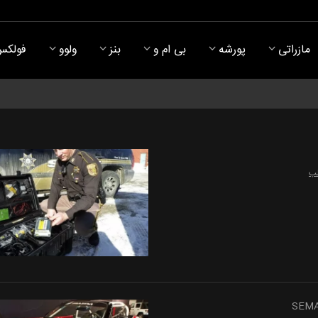
مازراتی
پورشه
بی ام و
بنز
ولوو
فولکس
لب