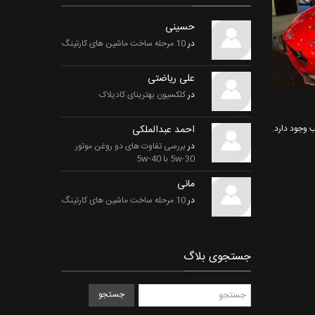
حسینی
در
10 مرحله ساخت ماشین های کارتینگ
علی ریاضتی
در
کلکسیون بهترینای کادیلاک
احمد عبدالملکی
در
بررسی تفاوت های دو روغن موتور
5w-30 با 5w-40
مانی
در
10 مرحله ساخت ماشین های کارتینگ
جستجوی بلاگ
جستجو