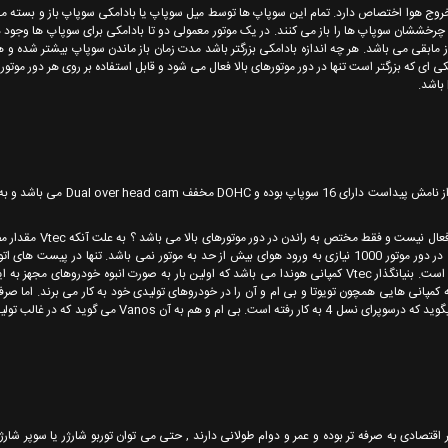
 سوپاپ به خروج هوا اختصاص دارد. تمام این سوپاپ ها توسط میل سوپاپ یا بادامکی سوپاپ باز و بسته 
 چرخششان سوپاپ ها را باز می کنند. در یک موتور معمولی دو تا بادامکی برای سوپاپ ها وجود 
رگتر از مابقی می باشد. هر چه اندازه بادامکی بزرگتر باشد مدت زمان باز ماندن سوپاپ بیشتر شده و
کی ای که بزرگتر است تنها در دور موتورهای بالا فعال می شود و قابل استفاده بر روی هر دور موتو
یک موتور 4 سیلندری 2 لیتری 16V (تعداد سوپاپ :16) DOHC همان طور که از نامش پیداست 
حال سوالی که ایجاد می شود این است که اگر Vtec خوب است چرا همیش
را تا حدود زیادی بالا می برد و آلودگی هوای بیشتری ایجاد می کند از طرفی در دور موتور 1000 نیازی به ورود هوای بیش از حد به موتور نمی باشد. تنها در 
مسابقات که موتور خودرو به قدرت بیشتری نیاز دارد استفاده از Vtec منطقی است. بنیانگذار Vtec کمپانی هوندا می باشد که اولین بار به صورت انبوه خودر
V فقط محدود به هوندا نیست بلکه کمپانی هایی همچون تویوتا و بی ام و آن را در خودروهای تولیدی خود به کار می برند. اما 
قانون کپی رایت نام آن را تغییر داده اند برای مثال تویوتا به ان VVT یا VVti میگوید که درسوپرای نسل 4 به کار رفته است.
صادی به صرفه تر بوده و عمر و دوام طولانی دارند , حتی می توان توربو شارژر یا سوپر شارژر