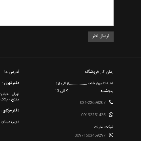
زمان کار فروشگاه
آدرس ما
دفتر تهران :
شنبه تا چهار شنبه ...................9 الی 18
پنجشنبه .................................9 الی 13
تهران - خیاب
مفتح - پلاک 181
021-22698207
دفتر مرکزی
:
09192251425
دوبی میدان ف
شرکت امارات
00971503459297