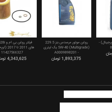
رجینال) -
روغن موتور مرسدس بنز 229.5
8
(5W-40 (Multigrade یک لیتری
های 2011 تا 7
11427566327
- A0009898201
1,893,375 تومان
4,343,625 تومان