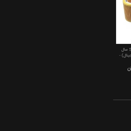
فیلتر روغن بی ام و 528i سال
201 (اورجینال) -