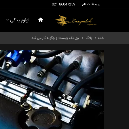
ورود/ثبت نام
021-86047259
لوازم یدکی
خانه
>
بلاگ
>
وی تک چیست و چگونه کار می کند