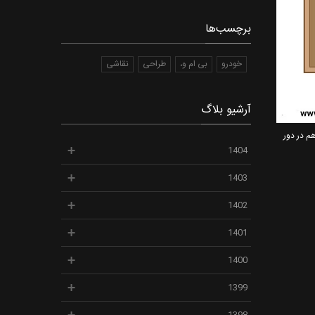
برچسب‌ها
خودرو
بی ام و،
طراحی
نقاشی
آرشیو بلاگ
Four- شده و دارای عملکرد مناسب هم در دور
1404
1403
1402
1401
1400
1399