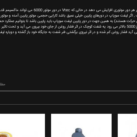
نفاوت توربو و Vtec این است که توربو گشتاور و قدرت اسب بخار موتور را در هر دور موتوری افزایش می دهد در حالی 
 , اگر لیفت سوپاپ در دورهای پایین خیلی عمیق باشد کارایی حجمی موتور پایین آمده و موتور
حرکت هستند) به همین جهت در دور پایین لیفت سوپاپ باید پایین باشد تا بتوانیم عملکرد حج
موتور دریافت کنیم. روش کار آن هم بدین ترتیب است : همین که دور موتور از 5000 بالاتر می رود یه شفت کوچک در اثر فشار روغن از جای خود بیرون می آید و تح
ی آید فشار روغن کم شده و در اثر نیروی برگشتی فنر شفت به جایگاه خود باز گشته و دوباره لی
مطل