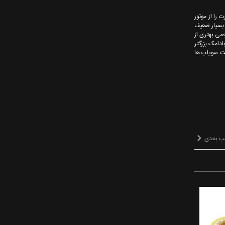
که Vtec در دور موتور 6000 می تواند ماکسیمم قدرت را از موتور
 بسیار ضعیف
می بهتری از
ت تاثیر بادامک بزرگتر
فت سوپاپ ها
ب بعدی