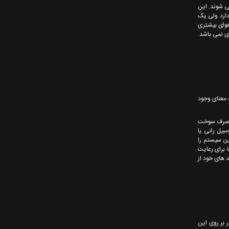
می شوند. این
دارد ولی یک
 هوای بیشتری
ری نمی باشد.
دارای 16 سوپاپ بوده و DOHC مخفف Dual over head cam می باشد و به معنای وجود
ه فعال نیست و فقط مختص به راندن در دور موتورهای بالا می باشد ؟ به علت آنکه Vtec مقدار مصرف سوخت
پیست های اتومبیل رانی یا
وهای مجهز به این سیستم را
صرفا برای رعایت
 بی ام و هم به آن Vanos می گوید که در غالب تولید های خود از
 بر روی این