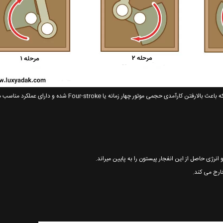
وی تک تکنولوژی ای است که اولین بار روی خودروهای هوندا پیاده سازی شد که باعث بالارفتن کارآمدی حجمی موتور چهار زمانه یا stroke