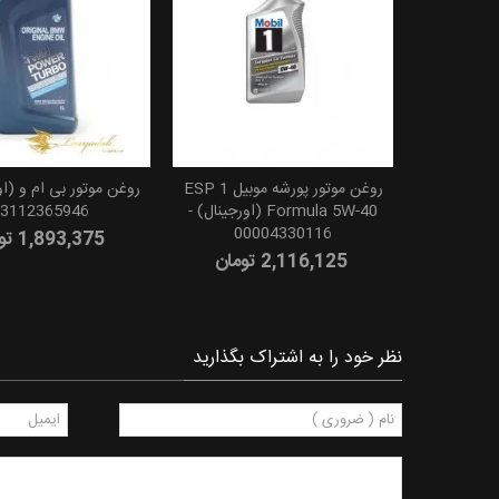
روغن موتور پورشه موبیل 1 ESP
روغن موتور بی ام و (او
Formula 5W-40 (اورجینال) -
3112365946
00004330116
1,893,375 تومان
2,116,125 تومان
نظر خود را به اشتراک بگذارید