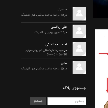
حسینی
در
10 مرحله ساخت ماشین های کارتینگ
علی ریاضتی
در
کلکسیون بهترینای کادیلاک
احمد عبدالملکی
در
بررسی تفاوت های دو روغن موتور
5w-30 با 5w-40
مانی
در
10 مرحله ساخت ماشین های کارتینگ
جستجوی بلاگ
جستجو