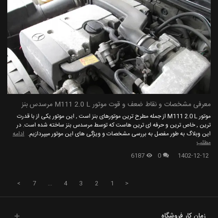
معرفی مشخصات و نقاط ضعف و قوت موتور M111 2.0 L مرسدس بنز
موتور M111 2.0 L از جمله مطرح ترین موتورهای بنز است , این موتور یکی از با قدرت
ترین , خاص ترین و حرفه ای ترین هاست که توسط مرسدس بنز ساخته شده است. در
این وبلاگ به طور مفصل به بررسی مشخصات و ویژگی های این موتور میپردازیم.
ادامه
مطلب
6187
0
1402-12-12
>
7
...
4
3
2
1
<
زمان کار فروشگاه