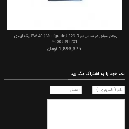
روغن موتور مرسدس بنز 229.5 (5W-40 (Multigrade یک لیتری -
A0009898201
1,893,375 تومان
نظر خود را به اشتراک بگذارید