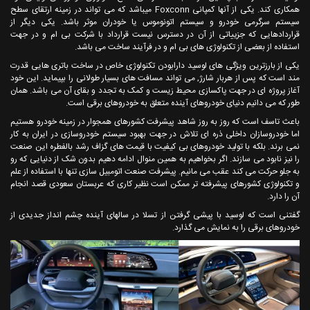
همکاری کند. یکی از آنها کمپانی Foxconn میباشد که می تواند در زمینه ارتقای سطح
سیستم سرگرمی خودرو و سیستم اتونوموس یا خودران موثر باشد. یکی دیگر از
قراردادهایی که جزییاتی از آن در دسترس نیست قرارداد با شرکت بی ام و در جهت
استفاده از بعضی از تکنولوژی های بی ام و در فرآیند ساخت می باشد.
یکی از بارزترین ویژگی های لوسید دارابودن تکنولوژی خاص در ساخت باتری هایی قدرت
مند است که پس از هربار شارژ, می تواند مسافت های بسیار طولانی را بپیماید. این خود
آغاز پروژه ای در جهت پاکسازی محیط زیست و کمک به تجدد و بقای آن می باشد. همان
طور که می دانیم دنیای خودروهای آینده متعلق به خودروهای برقی است.
باعث تاسف است که روز به روز شاهد پیشرفت کشورهای همجوار در زمینه خودرو هستیم
اما خودروسازان داخلی ذره ای تلاش در جهت بهبود سیستم خودروسازی در ایران به کار
نمی برند. بلکه با تولید خودروهای بی کیفیت با قیمت های گزاف رشد بالفطره این صنعت
را نیز نابود می سازند. اگر بخواهیم به همین منوال ادامه دهیم بدون شک از دنیایی که رو
به جلو حرکت می کند عقب می مانیم. پیشرفت صنعت اتومبیل سازی تنها با استفاده از علم
و تکنولوژی کشورهای پیشرفته تر ممکن است نظیر کاری که عربستان سعودی قصد انجام
آن را دارد.
گفتنی است که لوسید با پیشی گرفتن از تسلا در سالهای آینده چشم انداز جدیدی از
خودروهای برقی را به نمایش می گذارد.