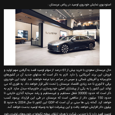
استودیوی نمایش خودروی لوسید در ریاض عربستان :
حال عربستان سعودی با خرید بیش از 61 درصد از سهام لوسید قصد به گرفتن سهم تولید و
فروش این برند آمریکایی را دارد. لازم به ذکر است که مدلهای جدید آن در کشورهای
خاورمیانه و آفریقای شمالی و سپس در سراسر دنیا عرضه خواهند شد. تولید این خودروی
برقی لاکچری تا حد زیادی اقتصاد عربستان را تحت تاثیر قرار خواهد داد. به طوری که می
تواند این کشور را به یکی از پیشتازان اصلی خودروسازی در خاورمیانه مبدل سازد. لازم به
ذکر است که حدود 30000 شغل مستقیم و غیرمستقیم و رشد سرمایه گذاری خارجی تا
حدود 150 میلیون دلار از منافعی است که عربستان در طی این قرارداد پرسود کسب
خواهد کرد. گمانه زنی ها مبنی بر آن است که GDP این کشور تا سال 2034 به حدود 8
بیلیون دلار افزایش خواهد یافت و این پیشرفت تنها به وسیله لوسید بدست خواهد آمد.
لوسید قصد دارد تا با چندین شرکت با هدف ارتقای سطح تکنولوژی خودروهای تولیدی خود