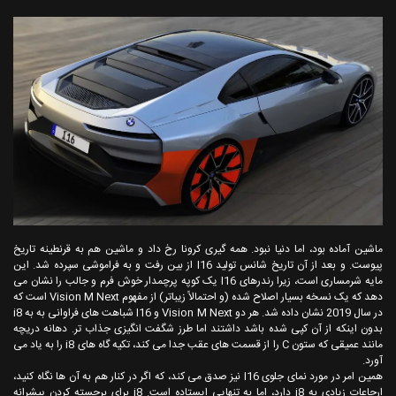
ماشین آماده بود، اما دنیا نبود. همه گیری کرونا رخ داد و ماشین هم به قرنطینه تاریخ
پیوست. و بعد از آن تاریخ شانس تولید I16 از بین رفت و به فراموشی سپرده شد. این
مایه شرمساری است، زیرا رندرهای I16 یک کوپه پرچمدار خوش فرم و جالب را نشان می
دهد که یک نسخه بسیار اصلاح شده (و احتمالاً زیباتر) از مفهوم Vision M Next است که
در سال 2019 نشان داده شد. هر دو Vision M Next و I16 شباهت های فراوانی به به i8
بدون اینکه از آن کپی شده باشد داشتند اما طرز شگفت انگیزی جذاب تر. دهانه دریچه
مانند عمیقی که ستون C را از قسمت های عقب جدا می کند، تکیه گاه های i8 را به یاد می
آورد.
همین امر در مورد نمای جلوی I16 نیز صدق می کند، که اگر در کنار هم به آن ها نگاه کنید،
ارجاعات زیادی به i8 دارد، اما به تنهایی ایستاده است. i8 برای برجسته کردن پیشرانه