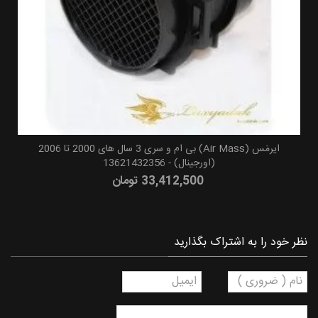
ایرمَس (Air Mass) بی ام و سری 3 سال های 2000 تا 2006
(اورجینال) - 13621432356
33,412,500 تومان
نظر خود را به اشتراک بگذارید