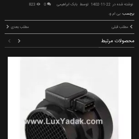
نوشته شده در
1402-11-22
توسط
بابک ابراهیمی
0
823
برچسب:
بی ام و،
مطلب قبلی
مطلب بعدی
محصولات مرتبط