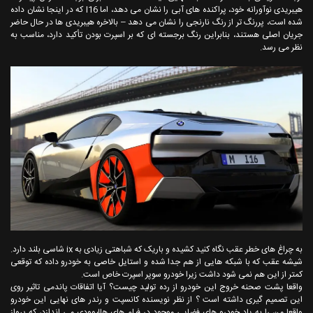
هیبریدی نوآورانه خود، پراکنده های آبی را نشان می دهد، اما I16 که در اینجا نشان داده
شده است، پررنگ تر از رنگ نارنجی را نشان می دهد – بالاخره هیبریدی ها در حال حاضر
جریان اصلی هستند، بنابراین رنگ برجسته ای که بر اسپرت بودن تأکید دارد، مناسب به
نظر می رسد.
به چراغ های خطر عقب نگاه کنید کشیده و باریک که شباهتی زیادی به ix شاسی بلند دارد.
شیشه عقب که با شبکه هایی از هم جدا شده و استایل خاصی به خودرو داده که توقعی
کمتر از این هم نمی شود داشت زیرا خودرو سوپر اسپرت خاص است.
واقعا پشت صحنه خروج این خودرو از رده تولید چیست؟ آیا اتفاقات پاندمی تاثیر روی
این تصمیم گیری داشته است ؟ از نظر نویسنده کانسپت و رندر های نهایی این خودرو
واقعا من را به یاد خودرو های فضایی موجود در فیلم های هالیوودی می اندازد، که پرواز