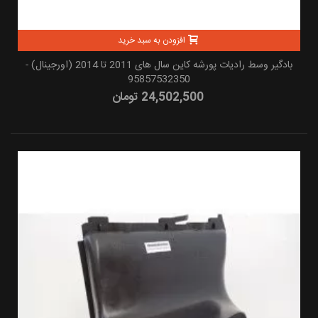
افزودن به سبد خرید
بادگیر وسط رادیات پورشه کاین سال های 2011 تا 2014 (اورجینال) -
95857532350
24,502,500 تومان