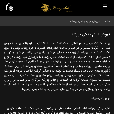
0
خانه
>
فروش لوازم یدکی پورشه
فروش لوازم یدکی پورشه
پورشه شرکت خودروسازی آلمانی است که در سال 1931 توسط فردیناند پورشه تاسیس
شد. این شرکت بیشتر بر طراحی و ساخت خودروهای اسپرت و خودروهای لوکس و سوپر
لوکس تمرکز دارد. پورشه از زیرمجموعه های فولکس واگن می باشد. فولکس واگن در
دسامبر سال 2009 49 درصد از سهام شرکت اصلی پورشه را خریداری کرد. پورشه در انواع
مدلهای محدودتری نسبت به بنز و بی ام و تولید میشود. پورشه کاین از محبوب ترین ها ,
پورشه ماکان , پورشه پانامرا و باکستر از نام آشناترین مدلهای پورشه در ایران هستند.
لاکچری بودن این برند و تعداد محدودتر تولیدات و پیشی گرفتن تقاضا بر عرضه از عواملی
هستند که دسترسی و خرید خودروهای پورشه را برای مشتریان سخت تر میکنند. به همین
نسبت نیز میتوان نتیجه گرفت که قطعات و لوازم پورشه نیز گران تر و کمیاب تر از لوازم
یدکی بنز و بی ام و هستند. پورشه از خانواده فولکس واگن و در صدر لیست ارزشمندترین
برندهای خودروسازی جهان در چندین سال اخیر قرار دارد البته پس از تویوتا.
لوازم یدکی پورشه
لوازم یدکی پورشه شامل تمامی قطعات فنی و پیشرفته ای می باشد که عملکرد خودرو را
کنترل میکند. کسب اطمینان از سلامت قطعات و کارکرد آنها امری ضروری است. غالب لوازم