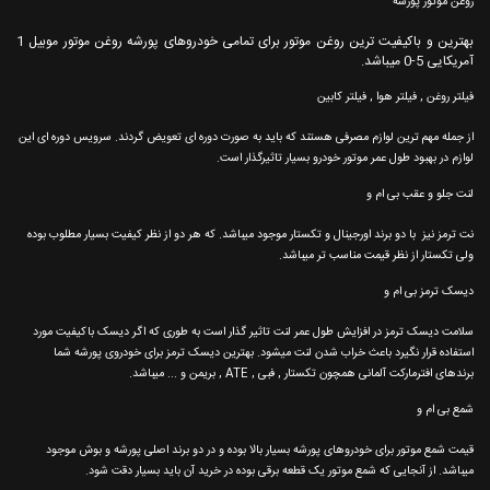
روغن موتور پورشه
بهترین و باکیفیت ترین روغن موتور برای تمامی خودروهای پورشه روغن موتور موبیل 1
آمریکایی 5-0 میباشد.
فیلتر روغن , فیلتر هوا , فیلتر کابین
از جمله مهم ترین لوازم مصرفی هستند که باید به صورت دوره ای تعویض گردند. سرویس دوره ای این
لوازم در بهبود طول عمر موتور خودرو بسیار تاثیرگذار است.
لنت جلو و عقب بی ام و
نت ترمز نیز با دو برند اورجینال و تکستار موجود میباشد. که هر دو از نظر کیفیت بسیار مطلوب بوده
ولی تکستار از نظر قیمت مناسب تر میباشد.
دیسک ترمز بی ام و
سلامت دیسک ترمز در افزایش طول عمر لنت تاثیر گذار است به طوری که اگر دیسک باکیفیت مورد
استفاده قرار نگیرد باعث خراب شدن لنت میشود. بهترین دیسک ترمز برای خودروی پورشه شما
برندهای افترمارکت آلمانی همچون تکستار , فبی , ATE , بریمن و ... میباشد.
شمع بی ام و
قیمت شمع موتور برای خودروهای پورشه بسیار بالا بوده و در دو برند اصلی پورشه و بوش موجود
میباشد. از آنجایی که شمع موتور یک قطعه برقی بوده در خرید آن باید بسیار دقت شود.