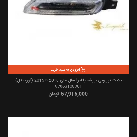
افزودن به سبد خرید
دیلایت توربویی پورشه پانامرا سال های 2010 تا 2015 (اورجینال) -
97063108301
57,915,000 تومان