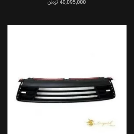
40,095,000 تومان