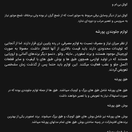
کوئل بی ام و
کوئل نیز از دیگر وسایل برقی مربوط به موتور است که از شمع گران تر بوده ولی برخلاف شمع موتور نیاز
به سرویس و تعمیر مرتب و دوره ای ندارد.
لوازم جلوبندی پورشه
از نظر میزان نیاز و مصرف نسبت به لوازم مصرفی در رده پایین تری قرار دارند اما از آنجایی
که تولیدات محدودی دارند باید قیمت بالاتری از آنها انتظار داشت. معمولا به صورت
اورجینال موجود هستند و برند لمفوردر , مایله , ولئو , دنسو دیگر برندهای آلمانی و اروپایی
هستند که در تولید لوازمی همچون طبق ها و بوش طبق های با کیفیت و سایر قطعات
اکسل جلو و عقب فعالیت میکنند. این لوازم باید حتما پس از گذشت زمان مشخصی
تعویض گردند.
طبق پورشه
طبق های پورشه شامل طبق های بزرگ و کوچک میباشند. طبق ها از جمله لوازم جلوبندی بوده که در
صورت استهلاک نیاز به تعویض و یا تعمیر خواهند داشت
بوش طبق پورشه
بوش های پورشه نیز شامل بوش های طبق کوچک و طبق بزرگ میشوند. برند لمفوردر یکی از بهترین
برندهای افترمارکت در زمینه ساختن بوش طبق های تمام مدلهای پورشه میباشد.
میل فرمان پورشه