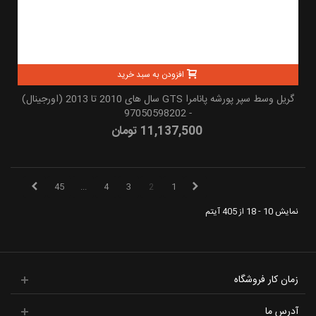
افزودن به سبد خرید
گریل وسط سپر پورشه پانامرا GTS سال های 2010 تا 2013 (اورجینال)
- 97050598202
11,137,500 تومان
45
...
4
3
2
1
نمایش 10 - 18 از 405 آیتم
زمان کار فروشگاه
آدرس ما