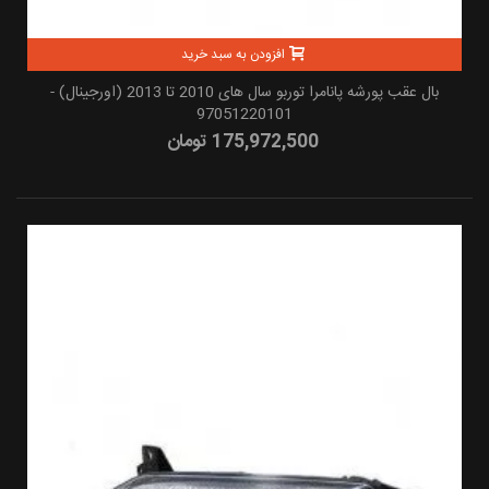
افزودن به سبد خرید
بال عقب پورشه پانامرا توربو سال های 2010 تا 2013 (اورجینال) -
97051220101
175,972,500 تومان