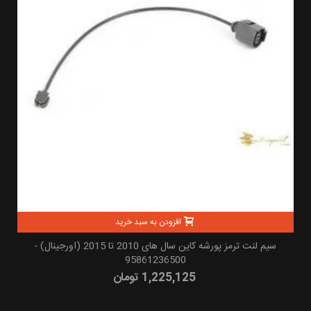
افزودن به سبد خرید
سیم لنت ترمز پورشه کاین سال های 2010 تا 2015 (اورجینال) -
95861236500
1,225,125 تومان