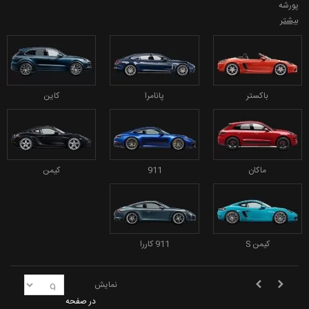
پورشه
بیشتر
باکستر
پانامرا
کاین
ماکان
911
کیمن
کیمن S
911 کاررا
نمایش
در صفحه