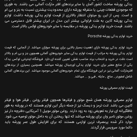
یدکی پورشه ساخت کشور آلمان یا سایر برندهای افتر مارکت آلمانی می باشند. به طوری
که موجودی قطعات چینی یا متفرقه پورشه دارای محدودیت بیشتری نسبت به بنز و بی ام
و است. پس از این رو میتوان انتظار بالاتری از قیمت لوازم یدکی پورشه داشت. لوازم
یدکی پورشه کاین به علت فراوانی بیشتر این مدل در ایران بیشتر قابل دسترسی می
باشند. قیمت خرید لوازم یدکی پورشه در مقایسه با سایر خودروهای لوکس بالاتر است.
خرید لوازم یدکی پورشه Porsche
خرید لوازم یدکی پورشه دارای اهمیت بسیار بالایی برای پورشه سواران میباشد. از آنجایی که قیمت
لوازم یدکی پورشه به مراتب از قیمت لوازم یدکی سایر خودروهای آلمانی همچون بنز و بی ام و بالاتر
است دقت در خرید و انتخاب برند مناسب نقش تعیین کننده ای دارد. فروشگاه اینترنتی لوکس یدک
یکی از منابع معتبر برای خرید لوازم یدکی اورجینال پورشه میباشد. همچنین بسیاری از برندهای
افترمارکت آلمانی نیز در این فروشگاه برای تمام خودروهای آلمانی موجود میباشد. این برندهای آلمانی
شامل لمفوردر , ساچ , مایله , فبی و ... میباشد.
قیمت لوازم مصرفی پورشه
لوازم مصرفی پورشه همان شمع موتور و فیلترها همچون فیلتر روغن , فیلتر هوا و فیلتر
کابین می باشد. لنت ترمز و دیسک نیز از جمله دیگر این لوازم هستند که در پورشه به طور
غافلگیرانه ای نیاز به تعویض زود به زود دارند. روغن موتور موبیل 1 آمریکایی دفترچه دار نیز
روغن موتور نامبر وان برای پورشه میباشد که تنها ریختن آن به داخل موتور توصیه می شود.
موارد ذکر شده پرمصرف ترین لوازمی هستند که برای افزایش طول عمر پورشه باید
دائما مورد سرویس قرار گردند.