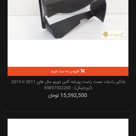
افزودن به سبد خرید
بادگیر رادیات سمت راست پورشه کاین توربو سال های 2011 تا 2015
(اورجینال) - 95857532200
15,592,500 تومان