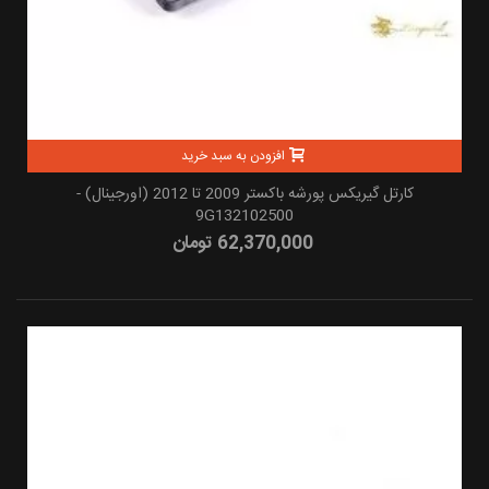
افزودن به سبد خرید
کارتل گیریکس پورشه باکستر 2009 تا 2012 (اورجینال) -
9G132102500
62,370,000 تومان