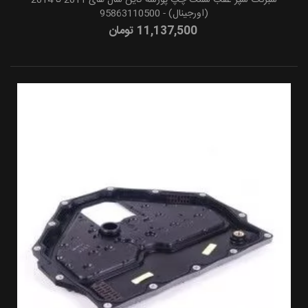
(اورجینال) - 95863110500
11,137,500 تومان