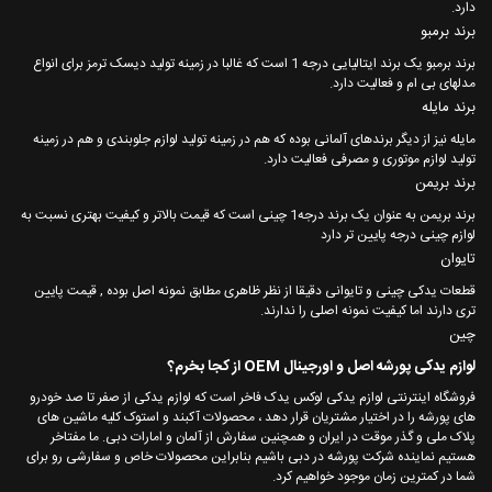
دارد.
برند برمبو
برند برمبو یک برند ایتالیایی درجه 1 است که غالبا در زمینه تولید دیسک ترمز برای انواع
مدلهای بی ام و فعالیت دارد.
برند مایله
مایله نیز از دیگر برندهای آلمانی بوده که هم در زمینه تولید لوازم جلوبندی و هم در زمینه
تولید لوازم موتوری و مصرفی فعالیت دارد.
برند بریمن
برند بریمن به عنوان یک برند درجه1 چینی است که قیمت بالاتر و کیفیت بهتری نسبت به
لوازم چینی درجه پایین تر دارد
تایوان
قطعات یدکی چینی و تایوانی دقیقا از نظر ظاهری مطابق نمونه اصل بوده , قیمت پایین
تری دارند اما کیفیت نمونه اصلی را ندارند.
چین
لوازم یدکی پورشه اصل و اورجینال OEM از کجا بخرم؟
فروشگاه اینترنتی لوازم یدکی لوکس یدک فاخر است که لوازم یدکی از صفر تا صد خودرو
های پورشه را در اختیار مشتریان قرار دهد ، محصولات آکبند و استوک کلیه ماشین های
پلاک ملی و گذر موقت در ایران و همچنین سفارش از آلمان و امارات دبی. ما مفتاخر
هستیم نماینده شرکت پورشه در دبی باشیم بنابراین محصولات خاص و سفارشی رو برای
شما در کمترین زمان موجود خواهیم کرد.