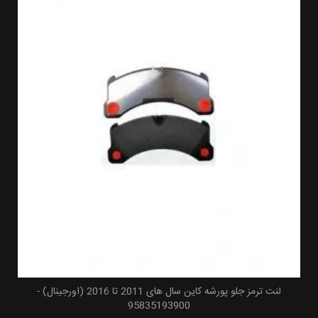
لنت ترمز جلو پورشه کاین سال های 2011 تا 2016 (اورجینال) -
95835193900