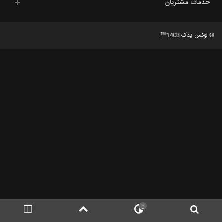
خدمات مشتریان
© لوکس یدک 1403™.
0