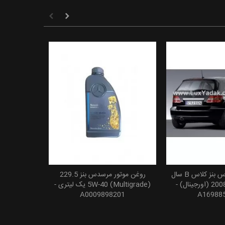
سپر عقب مرسدس بنز کلاس B سال
روغن موتور مرسدس بنز 229.5
 به سبد خرید
افزودن به سبد خرید
های 2005 تا 2008 (اورجینال) -
(5W-40 (Multigrade یک لیتری -
A0009898201
A16988