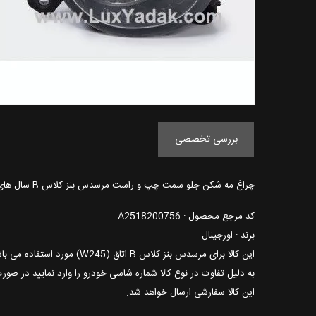
بررسی تخصصی
چراغ مه شکن جلو سمت چپ و راست مرسدس بنز کلاس B سال های 2005 تا 2008
کد مرجع محصول : A2518200756
برند : اورجینال
این کالا برای مرسدس بنز کلاس B اتاق (W245) مورد استفاده می باشد.
به دلیل تفاوت در نوع کالا شماره شاسی خودرو را وارد نمایید در صور
این کالا سفارشی ارسال خواهد شد.