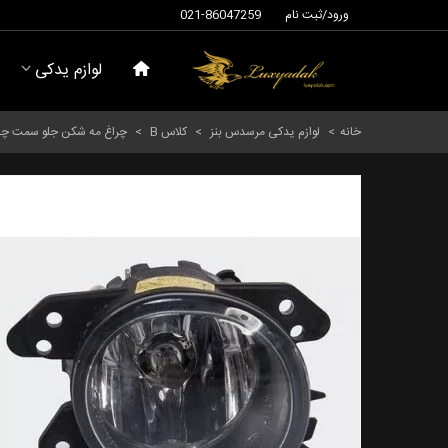
ورود/ثبت نام
021-86047259
لوازم یدکی
خانه
>
لوازم یدکی مرسدس بنز
>
کلاس B
>
چراغ مه شکن جلو سمت چپ و راست مرسدس بنز کلاس B