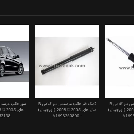
کمک فنر جلو مرسدس بنز کلاس B
کمک فنر عقب مرسدس بنز کلاس B
 سبد خرید
افزودن به سبد خرید
افزودن
سال های 2005 تا 2008 (اورجینال)
سال های 2005 تا 2008 (اورجینال)
52138
- A1693260800