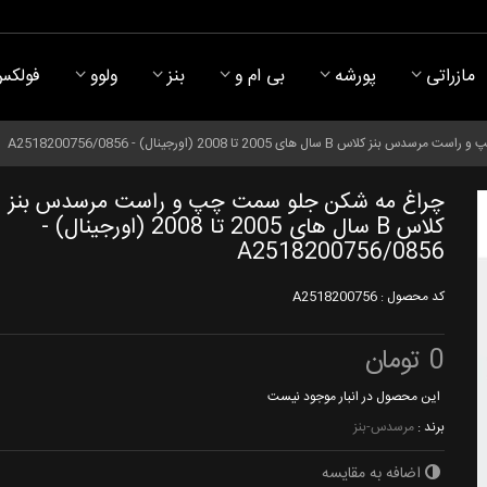
مازراتی
پورشه
بی ام و
بنز
ولوو
فولکس
 سال های 2005 تا 2008 (اورجینال) - A2518200756/0856
چراغ مه شکن جلو سمت چپ و راست مرسدس بنز
کلاس B سال های 2005 تا 2008 (اورجینال) -
A2518200756/0856
کد محصول :
A2518200756
0 تومان
این محصول در انبار موجود نیست
برند :
مرسدس-بنز
اضافه به مقایسه