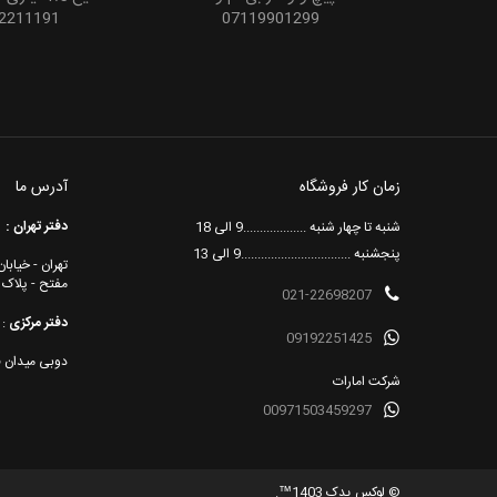
2211191
07119901299
زمان کار فروشگاه
آدرس ما
دفتر تهران :
شنبه تا چهار شنبه ...................9 الی 18
پنجشنبه .................................9 الی 13
تهران - خیاب
مفتح - پلاک 181
021-22698207
دفتر مرکزی
:
09192251425
دوبی میدان ف
شرکت امارات
00971503459297
© لوکس یدک 1403™.