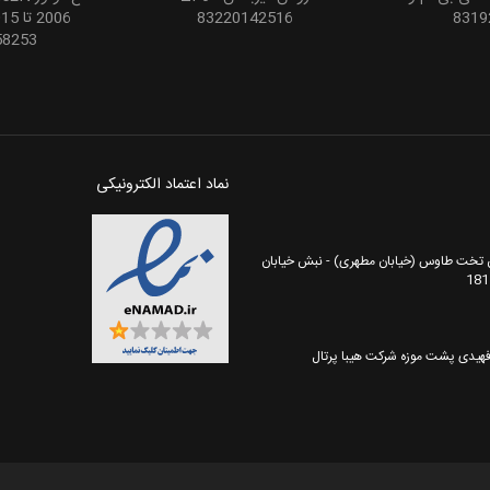
83220142516
8319
58253
نماد اعتماد الکترونیکی
ان تخت طاوس (خیابان مطهری) - نبش خیابان
هیدی پشت موزه شرکت هیبا پرتال