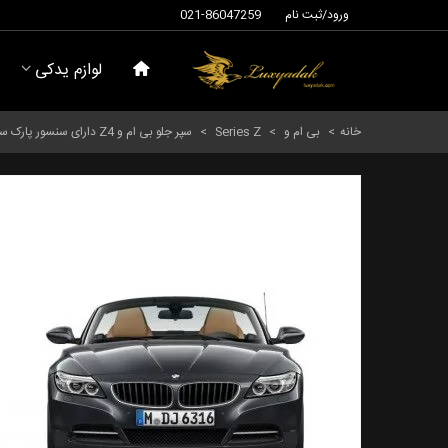
ورود/ثبت نام
021-86047259
لوازم یدکی
خانه
>
بی ام و
>
Series Z
>
سپر جلو بی ام و Z4 دارای سنسور پارک سال های 2008 تا 2016 (اورجینال) - 51117230956