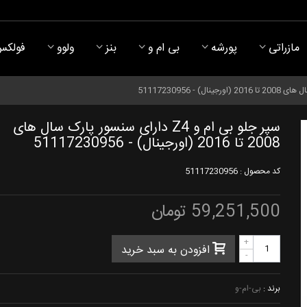
مازراتی
پورشه
بی ام و
بنز
ولوو
فولکس
سپر جلو بی ام و Z4 دارای سنسور پارک سال های
2008 تا 2016 (اورجینال) - 51117230956
کد محصول :
51117230956
59,251,500 تومان
+
افزودن به سبد خرید
-
برند :
بی-ام-و