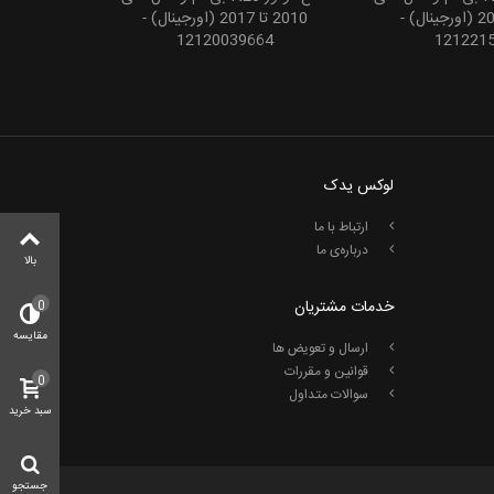
2006 تا 2015 (اورجینال) -
2010 تا 2017 (اورجینال) -
12120039664
121221
لوکس یدک
ارتباط با ما
درباره‌ی ما
بالا
خدمات مشتریان
0
مقایسه
ارسال و تعویض ها
قوانین و مقررات
0
سوالات متداول
سبد خرید
جستجو