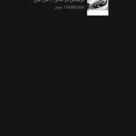
مرسدس بنز کلاس E سال های...
118,800,000 تومان