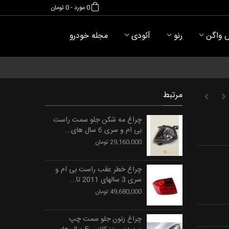
0
مورد
-
0 تومان
 واگن
رنو
آئودی
مجله خودرو
مرتبط
چراغ مه شکن جلو سمت راست
بی ام و سری 6 سال های...
29,160,000 تومان
چراغ خطر عقب راست بی ام و
سری 3 سالهای 2011 تا...
49,680,000 تومان
چراغ زنون جلو سمت چپ