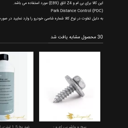
این کالا برای بی ام و Z4 اتاق (E89) مورد استفاده می باشد.
(Park Distance Control (PDC
به دلیل تفاوت در نوع کالا شماره شاسی خودرو را وارد نمایید در صور
30 محصول مشابه یافت شد
روغن گیربکس ZF8 بی ام و
پیچ و واشر بی ام و -
ضد یخ 1.5 
 خرید
افزودن به سبد خرید
افزودن به