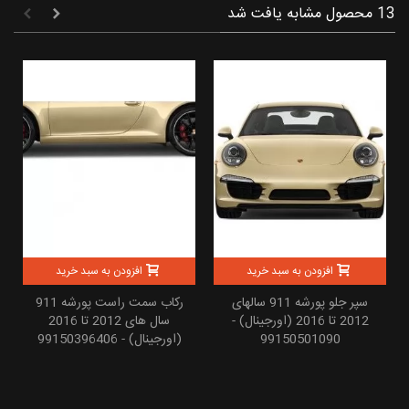
13 محصول مشابه یافت شد
افزودن به سبد خرید
افزودن به سبد خرید
سپر جلو پورشه 911 سالهای
رکاب سمت راست پورشه 911
2012 تا 2016 (اورجینال) -
سال های 2012 تا 2016
99150501090
(اورجینال) - 99150396406