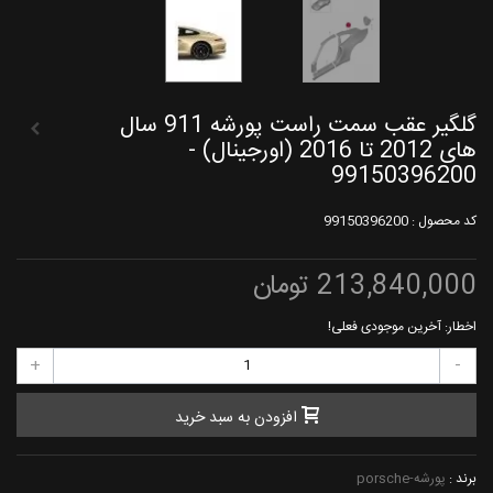
گلگیر عقب سمت راست پورشه 911 سال
های 2012 تا 2016 (اورجینال) -
99150396200
کد محصول :
99150396200
213,840,000 تومان
اخطار: آخرین موجودی فعلی!
+
-
افزودن به سبد خرید
برند :
پورشه-porsche