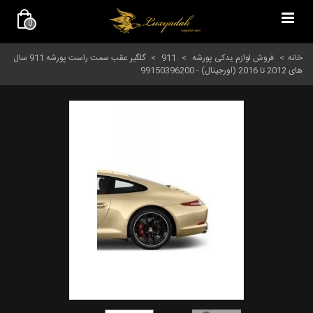
0
خانه
>
فروش لوازم یدکی پورشه
>
911
>
گلگیر عقب سمت راست پورشه 911 سال
های 2012 تا 2016 (اورجینال) - 99150396200