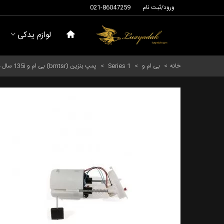
ورود/ثبت نام
021-86047259
لوازم یدکی
خانه
>
بی ام و
>
Series 1
>
پمپ بنزین (bmtsr) بی ام و 135i سال های 2006 تا 2013 - 16117197076