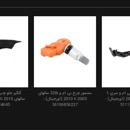
براکت چراغ چپ بی ام و سری 1
سنسور چرخ بی ام و 328i سالهای
 سبد خرید
افزودن به سبد خرید
افزودن
سالهای 2005 تا 2013 (اورجینال) -
2005 تا 2010 (اورجینال) -
84645
36106856227
5111