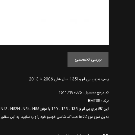
بررسی تخصصی
پمپ بنزین بی ام و 135i سال های 2006 تا 2013
کد مرجع محصول : 16117197076
برند : BMTSR
این کالا برای بی ام و 120i , 125i , 135i با موتور N43 , N52N , N54 , N55 قابل استفاده می باشد.
بدلیل تنوع نوع کالاها حتما کد شاسی خودرو خود را وارد نمایید. به این منظور