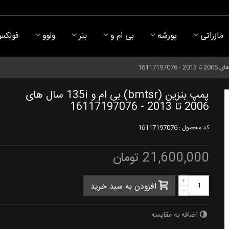
مازراتی
پورشه
بی ام و
بنز
ولوو
فولکس
پمپ بنزین (bmtsr) بی ام و 135i سال های
2006 تا 2013 - 16117197076
کد محصول :
16117197076
21,600,000 تومان
+
افزودن به سبد خرید
-
اضافه به مقایسه