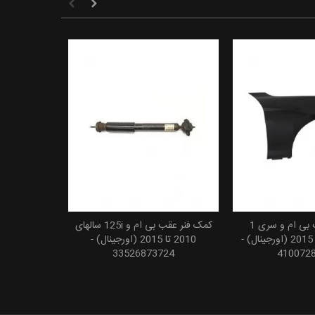
گلگیر جلو چپ بی ام و سری 1
کمک فنر عقب بی ام و 125i سالهای
 به سبد خرید
افزودن به سبد خرید
سالهای 2010 تا 2015 (اورجینال) -
2010 تا 2015 (اورجینال) -
33526873724
410072