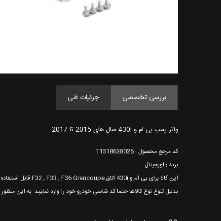
بررسی تخصصی
جزئیات فنی
واتر پمپ بی ام و 430i سال های 2015 تا 2017
کد مرجع محصول : 11518638026
برند : اورجینال
این کالا برای بی ام و 430i اتاق F32 , F33 , F36 Grancoupe قابل استفاده می باشد.
بدلیل تنوع نوع کالاها حتما کد شاسی خودرو خود را وارد نمایید. به این منظو