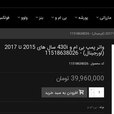
مازراتی
پورشه
بی ام و
بنز
ولوو
فولکس
واتر پمپ بی ام و 430i سال های 2015 تا 2017
(اورجینال) - 11518638026
کد محصول :
11518638026
39,960,000 تومان
+
افزودن به سبد خرید
-
برند :
بی-ام-و