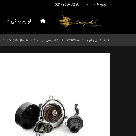
ورود/ثبت نام
021-86047259
لوازم یدکی
خانه
>
بی ام و
>
Series 4
>
واتر پمپ بی ام و 430i سال های 2015 تا 2017 (اورجینال) - 11518638026