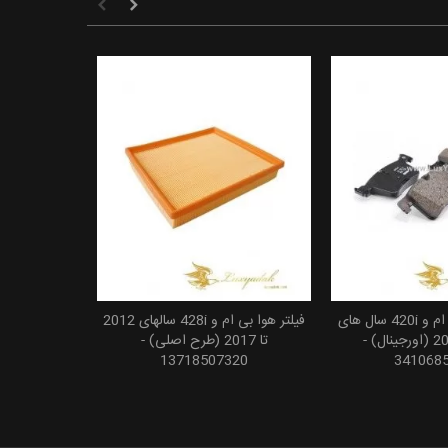
لنت ترمز جلو بی ام و 420i سال های
فیلتر هوا بی ام و 428i سالهای 2012
 به سبد خرید
افزودن به سبد خرید
2012 تا 2017 (اورجینال) -
تا 2017 (طرح اصلی) -
13718507320
341068