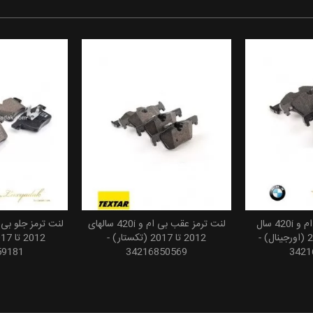
لنت ترمز عقب بی ام و 420i سال
لنت ترمز عقب بی ام و 420i سالهای
 سبد خرید
افزودن به سبد خرید
افزودن
های 2012 تا 2017 (اورجینال) -
2012 تا 2017 (تکستار) -
59181
34216850569
3421