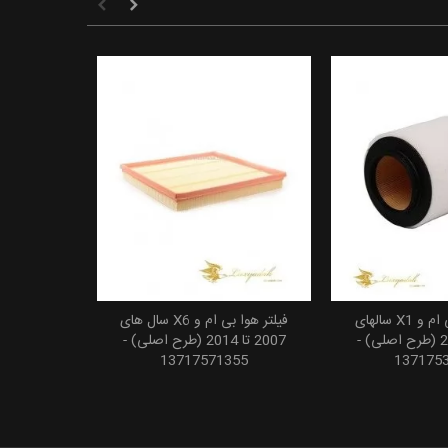
فیلتر هوای بی ام و X1 سالهای
فیلتر هوا بی ام و X6 سال های
 به سبد خرید
افزودن به سبد خرید
2008 تا 2015 (طرح اصلی) -
2007 تا 2014 (طرح اصلی) -
13717571355
137175