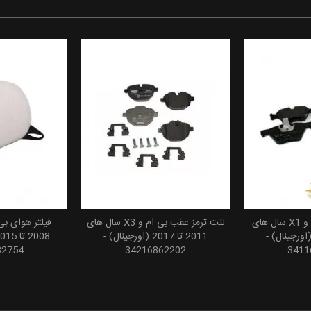
لنت ترمز جلو بی ام و X1 سال های
لنت ترمز عقب بی ام و X3 سال های
 سبد خرید
افزودن به سبد خرید
افزودن
20 تا 2015 (اورجینال) -
2011 تا 2017 (اورجینال) -
32754
34216862202
3411