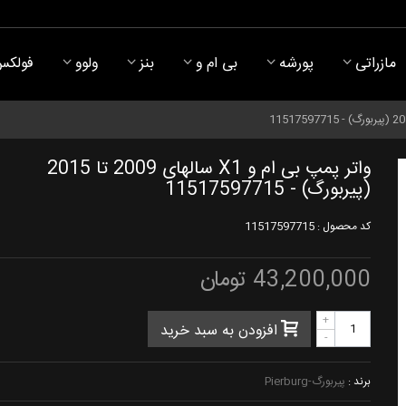
مازراتی
پورشه
بی ام و
بنز
ولوو
فولکس
واتر پمپ بی ام و X1 سالهای 2009 تا 2015
(پیربورگ) - 11517597715
کد محصول :
11517597715
43,200,000 تومان
+
افزودن به سبد خرید
-
برند :
پیربورگ-Pierburg