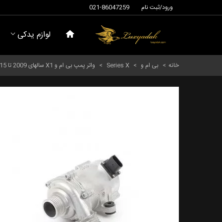
ورود/ثبت نام
021-86047259
لوازم یدکی
خانه
>
بی ام و
>
Series X
>
واتر پمپ بی ام و X1 سالهای 2009 تا 2015 (پیربورگ) - 11517597715