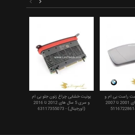
ت راست بی ام و
یونیت خشابی چراغ زنون جلو بی ام
 به سبد خرید
افزودن به سبد خرید
سری 5 سال های 2001 تا 2007
و سری 5 سال های 2012 تا 2016
(اورجینال) - 63117355073