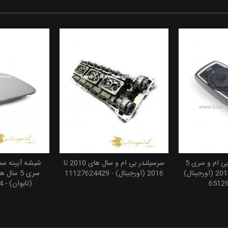
ریموت DVD عقب بی ام و سری 5
سرسیلندر بی ام و سال های 2010 تا
شیشه آیینه سم
 سبد خرید
افزودن
سال های 2011 تا 2017 (اورجینال)
2016 (اورجینال) - 11127624429
(تایوان) - 51167228614