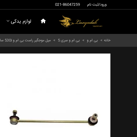
ورود/ثبت نام
021-86047259
لوازم یدکی
خانه
>
بی ام و
>
بی ام و سری 5
>
میل موجگیر راست بی ام و 530i سالهای 2001 تا 2009 (مایله) - 31306781548