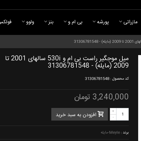
مازراتی
پورشه
بی ام و
بنز
ولوو
فولکس
میل موجگیر راست بی ام و 530i سالهای 2001 تا
2009 (مایله) - 31306781548
کد محصول :
31306781548
3,240,000 تومان
+
افزودن به سبد خرید
-
برند :
Meyle-مایله