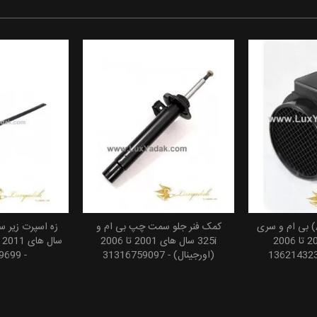
ایرمَس (Air Mass) بی ام و سری
کمک فنر جلو سمت چپ بی ام و
 سبد خرید
افزودن به سبد خرید
افزودن
3 سال های 2000 تا 2006
325i سال های 2001 تا 2006
(اورجینال) - 31316759097
- 51117279699