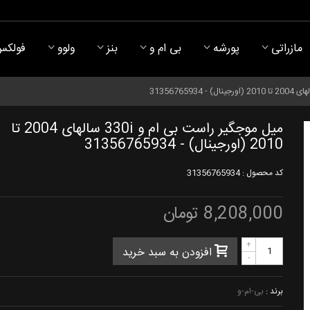
مازراتی
پورشه
بی ام و
بنز
ولوو
فولکس
میل موجگیر راست بی ام و 330i سالهای 2004 تا
2010 (اورجینال) - 31356765934
کد محصول :
31356765934
8,208,000 تومان
+
افزودن به سبد خرید
-
برند :
بی-ام-و