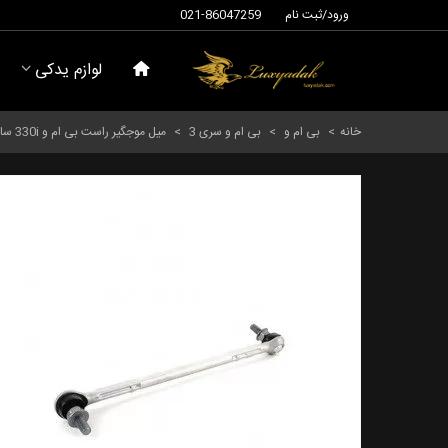
ورود/ثبت نام
021-86047259
لوازم یدکی
خانه
>
بی ام و
>
بی ام و سری 3
>
میل موجگیر راست بی ام و 330i سالهای 2004 تا 2010 (اورجینال) - 31356765934