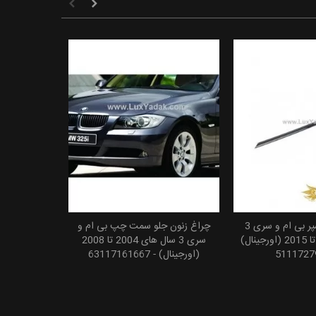
زه اسپرت زیر سپر بی ام و سری 3
چراغ زنون جلو سمت چپ بی ام و
 به سبد خرید
افزودن به سبد خرید
سال های 2011 تا 2015 (اورجینال)
سری 3 سال های 2004 تا 2008
(اورجینال) - 63117161667