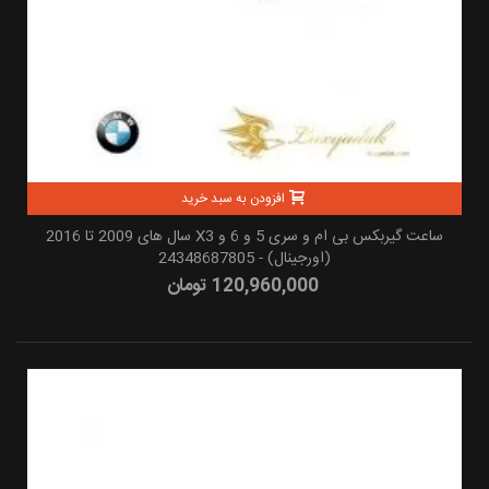
افزودن به سبد خرید
ساعت گیربکس بی ام و سری 5 و 6 و X3 سال های 2009 تا 2016
(اورجینال) - 24348687805
120,960,000 تومان