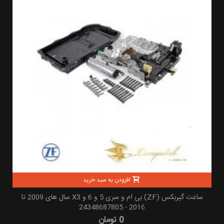
افزودن به سبد خرید
ساعت گیربکس (ZF) بی ام و سری 5 و 6 و X3 سال های 2009 تا
2016 - 24348687805
0 تومان