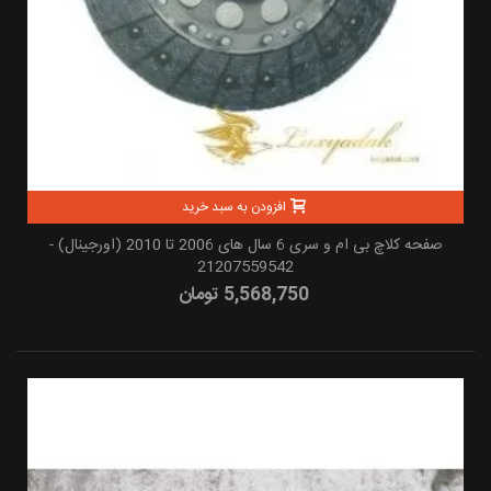
افزودن به سبد خرید
صفحه کلاچ بی ام و سری 6 سال های 2006 تا 2010 (اورجینال) -
21207559542
5,568,750 تومان