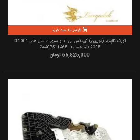
افزودن به سبد خرید
تورک کانوِرتِر (توربین) گیربکس بی ام و سری 5 سال های 2001 تا
2005 (اورجینال) - 24407511465
66,825,000 تومان