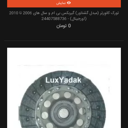
نمایش
تورک کانوِرتِر (مبدل گشتاور) گیربکس بی ام و سال های 2006 تا 2010
(اورجینال) - 24407588736
0 تومان