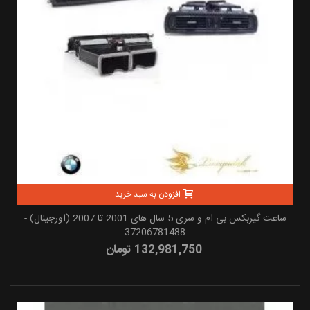
افزودن به سبد خرید
ساعت گیربکس بی ام و سری 5 سال های 2001 تا 2007 (اورجینال) -
37206781488
132,981,750 تومان