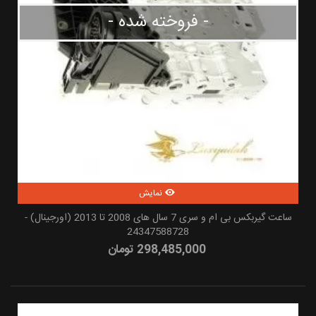
- فروخته شده -
نمایش
ساعت گیربکس بی ام و سری 7 سال های 2008 تا 2013 (اورجینال) -
24347588728
298,485,000 تومان