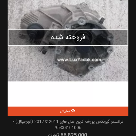
- فروخته شده -
نمایش
ترانسفر گیربکس پورشه کاین سال های 2011 تا 2017 (اورجینال) -
95834101006
66,825,000 تومان