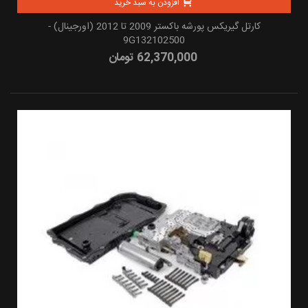
افزودن به سبد خرید
کارتل گیریکس پورشه باکستر 2009 تا 2012 (اورجینال) -
9G132102500
62,370,000 تومان