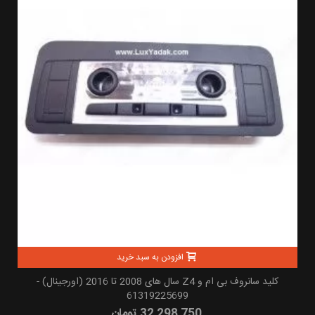
افزودن به سبد خرید
کلید سانروف بی ام و Z4 سال های 2008 تا 2016 (اورجینال) -
61319225699
32,298,750 تومان