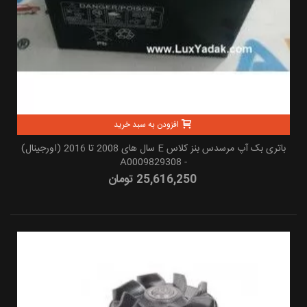
افزودن به سبد خرید
باتری بک آپ مرسدس بنز کلاس E سال های 2008 تا 2016 (اورجینال)
- A0009829308
25,616,250 تومان