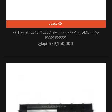
نمایش
یونیت DME پورشه کاین سال های 2007 تا 2010 (اورجینال) -
95561860301
579,150,000 تومان