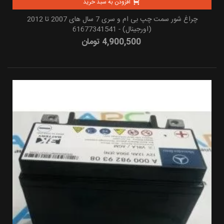
افزودن به سبد خرید
چراغ شور سمت چپ بی ام و سری 7 سال های 2007 تا 2012
(اورجینال) - 61677341541
4,900,500 تومان