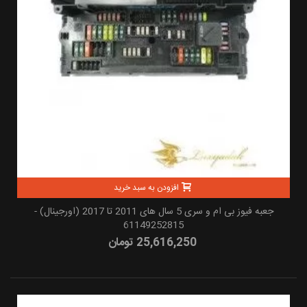
افزودن به سبد خرید
جعبه فیوز بی ام و سری 5 سال های 2011 تا 2017 (اورجینال) -
61149252815
25,616,250 تومان