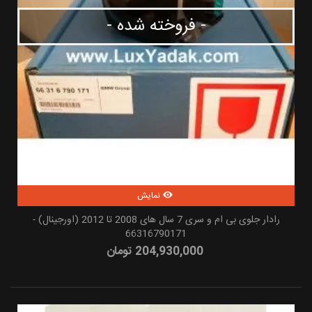
- فروخته شده -
نمایش
رادار جلوی بی ام و سری 7 سال های 2008 تا 2012 (اورجینال) -
66316790171
204,930,000 تومان