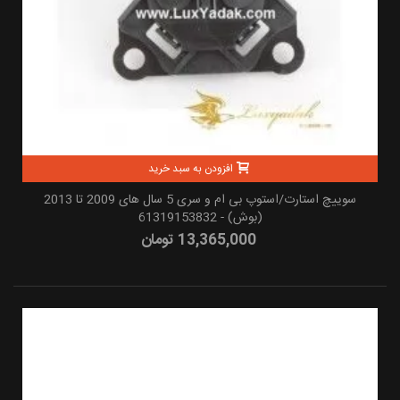
افزودن به سبد خرید
سوییچ استارت/استوپ بی ام و سری 5 سال های 2009 تا 2013
(بوش) - 61319153832
13,365,000 تومان