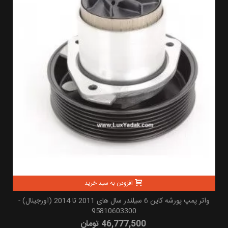
افزودن به سبد خرید
واتر پمپ پورشه کاین 6 سیلندر سال های 2011 تا 2014 (اورجینال) -
95810603300
46,777,500 تومان