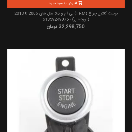
افزودن به سبد خرید
یونیت کنترل چراغ (FRM) بی ام و X6 سال های 2006 تا 2013
(اورجینال) - 61359249075
32,298,750 تومان