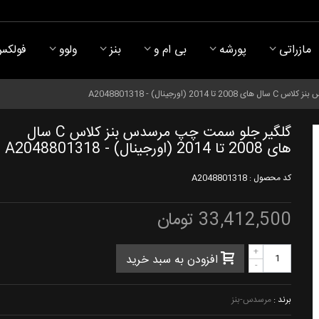
مازراتی
پورشه
بی ام و
بنز
ولوو
فولکس
(اورجینال) - A2048801318
گلگیر جلو سمت چپ مرسدس بنز کلاس C سال
های 2008 تا 2014 (اورجینال) - A2048801318
کد محصول :
A2048801318
33,412,500 تومان
+
افزودن به سبد خرید
-
برند :
مرسدس-بنز