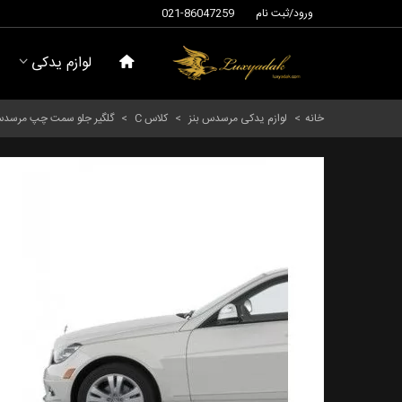
ورود/ثبت نام
021-86047259
لوازم یدکی
خانه
>
لوازم یدکی مرسدس بنز
>
کلاس C
>
گلگیر جلو سمت چپ مرسدس بنز کلاس C سال های 2008 تا 2014 