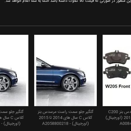
این منظور در صورتی که قیمت کالا تفاوت داشته باشد حتما به شما اعلام خواهد شد.
لنت ترمز جلو مرسدس بنز C200
گلگیر جلو سمت راست مرسدس بنز
گلگیر جلو سم
 سبد خرید
افزودن به سبد خرید
افزودن
سال های 2014 تا 2015 (اورجینال)
کلاس C سال های 2014 تا 2015
(اورجینال) - A2058800218
(اورجینال) - A2058800118