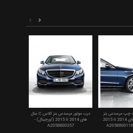
ت چپ مرسدس بنز
درب موتور مرسدس بنز کلاس C سال
 به سبد خرید
افزودن به سبد خرید
کلاس C سال های 2014 تا 2015
های 2014 تا 2015 (اورجینال) -
A2058800357