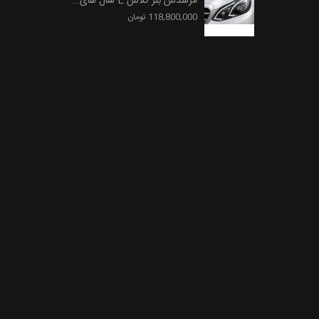
مرسدس بنز کلاس E سال های...
118,800,000 تومان