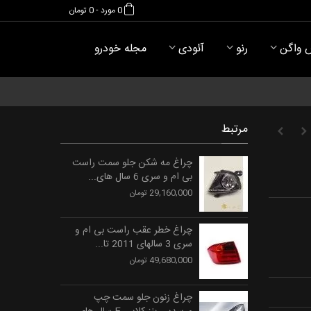
0
مورد
-
0 تومان
 واگن
رنو
آئودی
مجله خودرو
مرتبط
چراغ مه شکن جلو سمت راست
بی ام و سری 6 سال های...
29,160,000 تومان
چراغ خطر عقب راست بی ام و
سری 3 سالهای 2011 تا...
49,680,000 تومان
چراغ زنون جلو سمت چپ