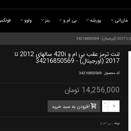
مازراتی
پورشه
بی ام و
بنز
ولوو
فولکس
لنت ترمز عقب بی ام و 420i سالهای 2012 تا
2017 (اورجینال) - 34216850569
کد محصول :
34216850569
14,256,000 تومان
+
افزودن به سبد خرید
-
برند :
بی-ام-و