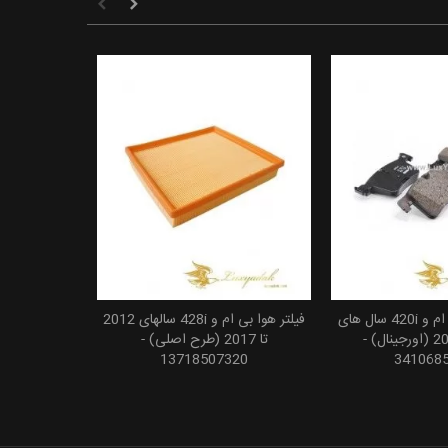
لنت ترمز جلو بی ام و 420i سال های
فیلتر هوا بی ام و 428i سالهای 2012
 به سبد خرید
افزودن به سبد خرید
2012 تا 2017 (اورجینال) -
تا 2017 (طرح اصلی) -
13718507320
341068