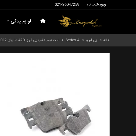
ورود/ثبت نام
021-86047259
لوازم یدکی
خانه
>
بی ام و
>
Series 4
>
لنت ترمز عقب بی ام و 420i سالهای 2012 تا 2017 (اورجینال) - 34216850569