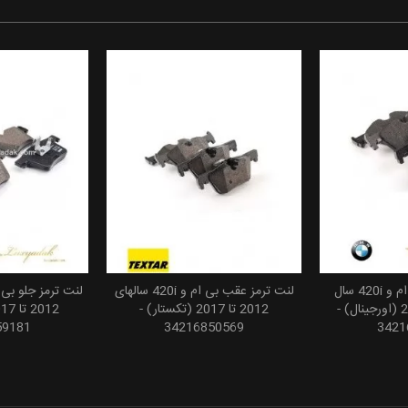
لنت ترمز عقب بی ام و 420i سال
لنت ترمز عقب بی ام و 420i سالهای
 سبد خرید
افزودن به سبد خرید
افزودن
های 2012 تا 2017 (اورجینال) -
2012 تا 2017 (تکستار) -
59181
34216850569
3421