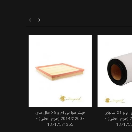
فیلتر هوای بی ام و X1 سالهای
فیلتر هوا بی ام و X6 سال های
 به سبد خرید
افزودن به سبد خرید
2008 تا 2015 (طرح اصلی) -
2007 تا 2014 (طرح اصلی) -
13717571355
137175