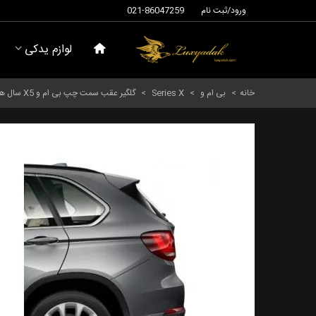
ورود/ثبت نام
021-86047259
لوازم یدکی
خانه
>
بی ام و
>
Series X
>
گلگیر عقب سمت چپ بی ام و X5 سال های 2006 تا 2013 (اورجینال) - 41217352049