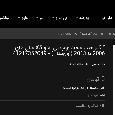
مازراتی
پورشه
بی ام و
بنز
ولوو
فولکس
گلگیر عقب سمت چپ بی ام و X5 سال های
2006 تا 2013 (اورجینال) - 41217352049
کد محصول :
41217352049
0 تومان
این محصول در انبار موجود نیست
برند :
بی-ام-و
اضافه به مقایسه