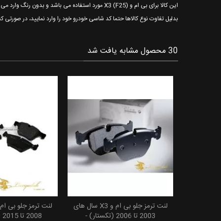
این کالا برای بی ام و X3 (F25) مورد استفاده می باشد و بدون رنگ وارد می شود.
بدلیل تفاوت نوع کالاها حتما کد شاسی خودرو خود را وارد نمایید، در صورتی ک
30 محصول مشابه یافت شد
فیلتر روغن بی ام و X1 سالهای
لنت ترمز جلو بی ام و X3 سال های
 خرید
افزودن به سبد خرید
افزودن به
ا 2015 (مان) -
2003 تا 2006 (تکستار) -
08