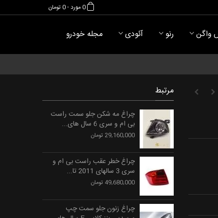
0
مورد
-
0 تومان
 واگن
رنو
آئودی
مجله خودرو
مرتبط
چراغ مه شکن جلو سمت راست
بی ام و سری 6 سال های...
29,160,000 تومان
چراغ خطر عقب راست بی ام و
سری 3 سالهای 2011 تا...
49,680,000 تومان
چراغ زنون جلو سمت چپ