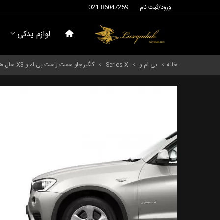
ورود/ثبت نام
021-86047259
لوازم یدکی
خانه
>
بی ام و
>
Series X
>
گلگیر جلو سمت راست بی ام و X3 سال های 2010 تا 2017 (اورجینال) - 41357267324