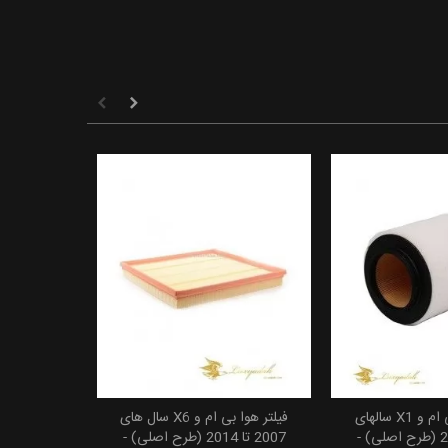
فیلتر هوای بی ام و X1 سالهای
فیلتر هوا بی ام و X6 سال های
 به سبد خرید
افزودن به سبد خرید
2008 تا 2015 (طرح اصلی) -
2007 تا 2014 (طرح اصلی) -