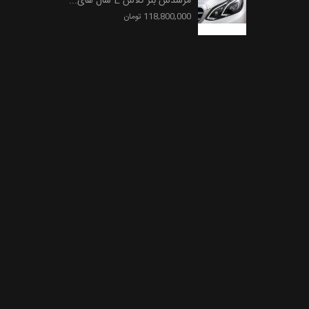
مرسدس بنز کلاس E سال های...
118,800,000 تومان