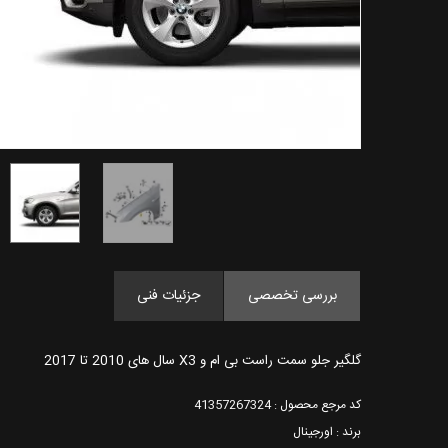
بررسی تخصصی
جزئیات فنی
گلگیر جلو سمت راست بی ام و X3 سال های 2010 تا 2017
کد مرجع محصول : 41357267324
برند : اورجینال