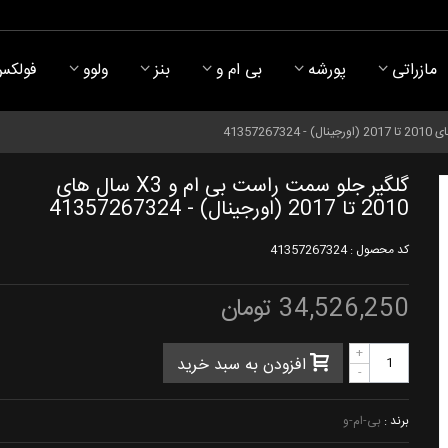
مازراتی
پورشه
بی ام و
بنز
ولوو
فولکس
گلگیر جلو سمت راست بی ام و X3 سال های
2010 تا 2017 (اورجینال) - 41357267324
کد محصول :
41357267324
34,526,250 تومان
+
افزودن به سبد خرید
-
برند :
بی-ام-و