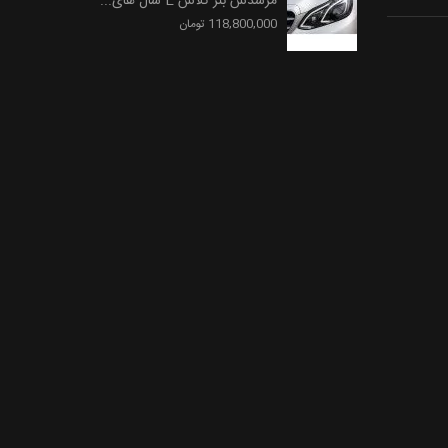
مرسدس بنز کلاس E سال های...
118,800,000 تومان