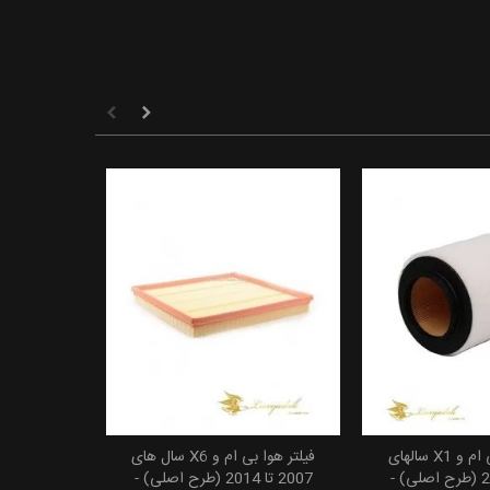
فیلتر هوای بی ام و X1 سالهای
فیلتر هوا بی ام و X6 سال های
 به سبد خرید
افزودن به سبد خرید
2008 تا 2015 (طرح اصلی) -
2007 تا 2014 (طرح اصلی) -