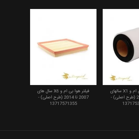
فیلتر هوای بی ام و X1 سالهای
فیلتر هوا بی ام و X6 سال های
 به سبد خرید
افزودن به سبد خرید
2008 تا 2015 (طرح اصلی) -
2007 تا 2014 (طرح اصلی) -
13717571355
137175