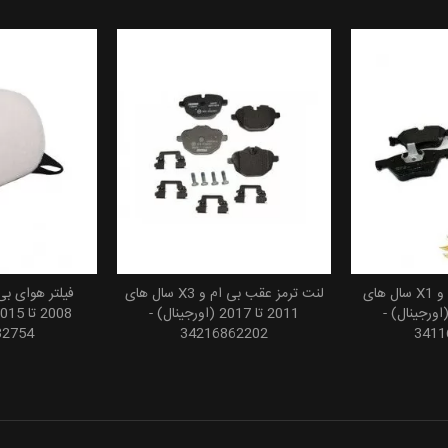
لنت ترمز جلو بی ام و X1 سال های
لنت ترمز عقب بی ام و X3 سال های
 سبد خرید
افزودن به سبد خرید
افزودن
20 تا 2015 (اورجینال) -
2011 تا 2017 (اورجینال) -
32754
34216862202
3411