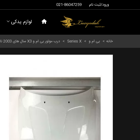
ورود/ثبت نام
021-86047259
لوازم یدکی
خانه
>
بی ام و
>
Series X
>
درب موتور بی ام و X3 سال های 2003 تا 2006 (اورجینال) - 41003449411