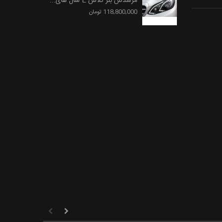
مرسدس بنز کلاس E سال های...
118,800,000 تومان