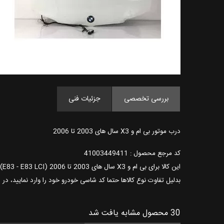
بررسی تخصصی
جزئیات فنی
درب موتور بی ام و X3 سال های 2003 تا 2006
کد مرجع محصول : 41003449411
این کالا برای بی ام و X3 سال های 2003 تا 2006 (E83 - E83 LCI) مورد استفاده می باشد و بدون رنگ وارد می شود.
بدلیل تفاوت نوع کالاها حتما کد شاسی خودرو خود را وارد نمایید، در
30 محصول مشابه یافت شد