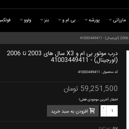
مازراتی
پورشه
بی ام و
بنز
ولوو
فولکس
درب موتور بی ام و X3 سال های 2003 تا 2006
(اورجینال) - 41003449411
کد محصول :
41003449411
59,251,500 تومان
اخطار: آخرین موجودی فعلی!
+
افزودن به سبد خرید
-
برند :
بی-ام-و