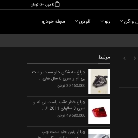
0
مورد
-
0 تومان
 واگن
رنو
آئودی
مجله خودرو
مرتبط
چراغ مه شکن جلو سمت راست
بی ام و سری 6 سال های...
29,160,000 تومان
چراغ خطر عقب راست بی ام و
سری 3 سالهای 2011 تا...
49,680,000 تومان
چراغ زنون جلو سمت چپ