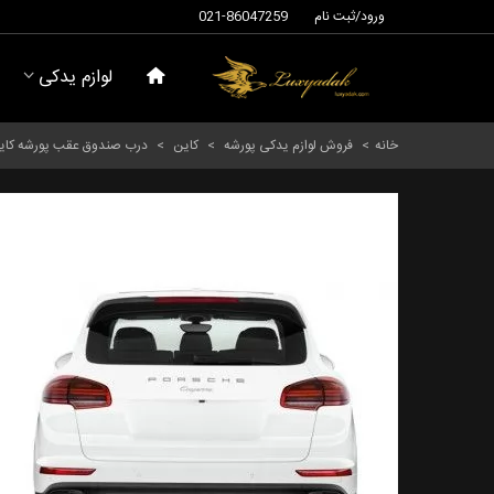
ورود/ثبت نام
021-86047259
لوازم یدکی
خانه
>
فروش لوازم یدکی پورشه
>
کاین
>
درب صندوق عقب پورشه کاین سال های 2011 تا 2015 (او