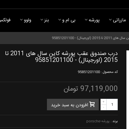
مازراتی
پورشه
بی ام و
بنز
ولوو
فولکس
رجینال) - 95851201100
درب صندوق عقب پورشه کاین سال های 2011 تا
2015 (اورجینال) - 95851201100
کد محصول :
95851201100
97,119,000 تومان
+
افزودن به سبد خرید
-
برند :
پورشه-porsche