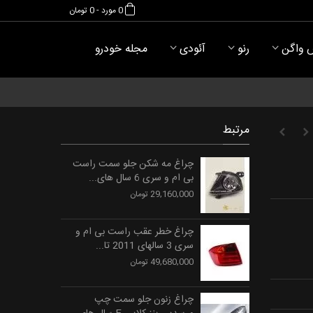
0
مورد
-
0 تومان
 واگن
رنو
آئودی
مجله خودرو
مرتبط
چراغ مه شکن جلو سمت راست
بی ام و سری 6 سال های...
29,160,000 تومان
چراغ خطر عقب راست بی ام و
سری 3 سالهای 2011 تا...
49,680,000 تومان
چراغ زنون جلو سمت چپ