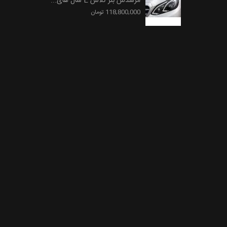
مرسدس بنز کلاس E سال های...
118,800,000 تومان