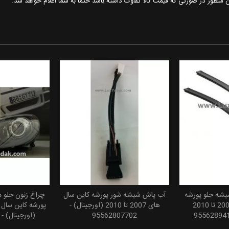
ین منظور در صورتی که قیمت کالا تفاوت داشته باشد حتما به شما اعلام خواهد شد.
یشه جلو پورشه
آب پاش شیشه شور پورشه کاین سال
چراغ زنون جلو
 سبد خرید
افزودن به سبد خرید
افزودن
کاین سال های 2007 تا 2010
های 2007 تا 2010 (اورجینال) -
95562807702
(اورجینال) - 95863128200