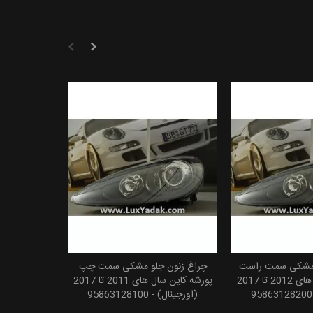
 مشکی سمت راست
چراغ زنون جلو مشکی سمت چپ
 به سبد خرید
پورشه کاین سال های 2012 تا 2017
پورشه کاین سال های 2011 تا 2017
(اورجینال) - 95863128100