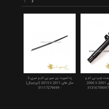
سمت چپ بی ام و
زه اسپرت زیر سپر بی ام و سری 3
 به سبد خرید
افزودن به سبد خرید
325i سال های 2001 تا 2006
سال های 2011 تا 2015 (اورجینال)
- 51117279699