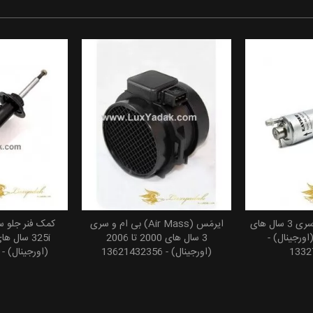
فیلتر بنزین بی ام و سری 3 سال های
ایرمَس (Air Mass) بی ام و سری
کمک فنر جلو 
 سبد خرید
افزودن به سبد خرید
افزودن
20 تا 2006 (اورجینال) -
3 سال های 2000 تا 2006
1332
(اورجینال) - 13621432356
(اورجینال) - 31316759097