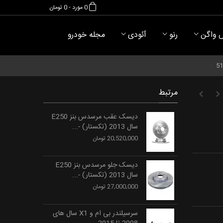
0
مورد
-
0 تومان
 واگن
رنو
آئودی
مجله خودرو
مرتبط
دیسک عقب مرسدس بنز E250
سال 2013 (تکستار) -...
20,520,000 تومان
دیسک جلو مرسدس بنز E250
سال 2013 (تکستار) -...
27,000,000 تومان
سرسیلندر بی ام و X1 سال های