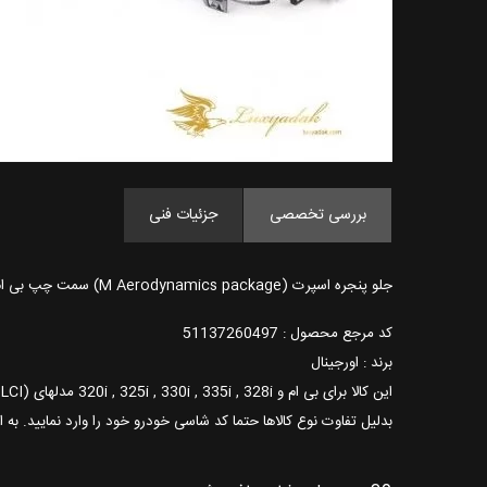
بررسی تخصصی
جزئیات فنی
جلو پنجره اسپرت (M Aerodynamics package) سمت چپ بی ام و سری 3 سال های 2011 تا 2015
کد مرجع محصول : 51137260497
برند : اورجینال
این کالا برای بی ام و 320i , 325i , 330i , 335i , 328i مدلهای (F30 - F30 LCI - F31 - F31 LCI - F35 - F35 LCI) مورد استفاده می باشد.
بدلیل تفاوت نوع کالاها حتما کد شاسی خودرو خود را وارد نمایید. به 