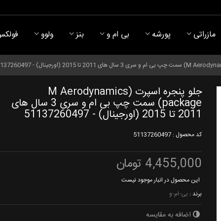
مازراتی
پورشه
بی ام و
بنز
ولوو
فولکس
جلو پنجره اسپرت (M Aerodynamics
package) سمت چپ بی ام و سری 3 سال های
2011 تا 2015 (اورجینال) - 51137260497
کد محصول :
51137260497
4,455,000 تومان
این محصول در انبار موجود نیست
برند :
بی-ام-و
اضافه به مقایسه