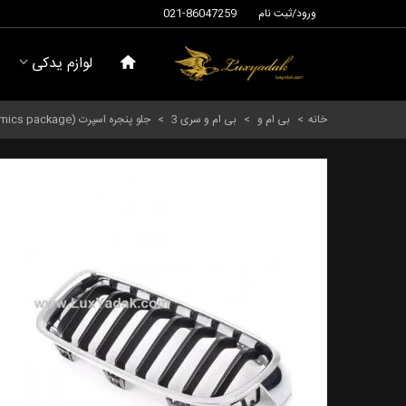
ورود/ثبت نام
021-86047259
لوازم یدکی
خانه
>
بی ام و
>
بی ام و سری 3
>
جلو پنجره اسپرت (M Aerodynamics package) سمت چپ بی ام و سری 3 سال های 2011 تا 2015 (اورجینال) - 51137260497