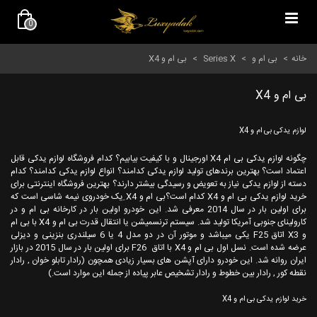
0
خانه
>
بی ام و
>
Series X
>
بی ام و X4
بی ام و X4
لوازم یدکی بی ام و X4
چگونه لوازم یدکی بی ام X4 اورجینال و با کیفیت بیابیم؟ کدام فروشگاه لوازم یدکی قابل
اعتماد است؟ بهترین برندهای تولید لوازم یدکی کدامند؟ انواع لوازم یدکی کدامند؟ کدام
دسته از لوازم یدکی نیاز به تعویض و رسیدگی بیشتر دارند؟ بهترین فروشگاه اینترنتی برای
خرید لوازم یدکی بی ام و X4 کدام است؟بی ام و X4 ِیک خودروی نیمه شاسی است که
برای اولین بار در سال 2014 معرفی شد. این خودرو اولین بار در کارخانه بی ام و در
کارولینای جنوبی آمریکا تولید شد. سیستم ترنسمیشن یا انتقال قدرت بی ام و X4 با بی ام
و X3 اتاق F25 یکی میباشد و موتور آن در دو مدل 4 یا 6 سیلندری بنزینی و دیزلی
عرضه شده است. نسل اول بی ام و X4 با اتاق F26 برای اولین بار در سال 2015 در بازار
ایران روانه شد. این خودرو دارای آپشن های بسیار زیادی همچون (رادار تابلو خوان , رادار
نقطه کور , رادار بین خطوط و رادار تشخیص عابر پیاده از جمله این موارد است.)
خرید لوازم یدکی بی ام و X4