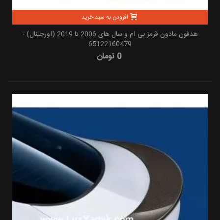
افزودن به سبد خرید
هدفون مادون قرمز بی ام و سال های 2006 تا 2019 (اورجینال) -
65122160479
0 تومان