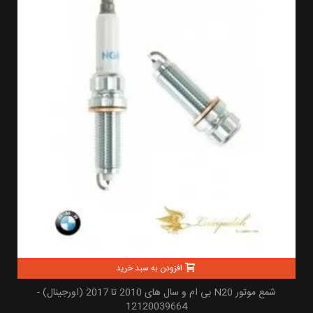
افزودن به سبد خرید
شمع موتور N20 بی ام و سال های 2010 تا 2017 (اورجینال) -
12120039664