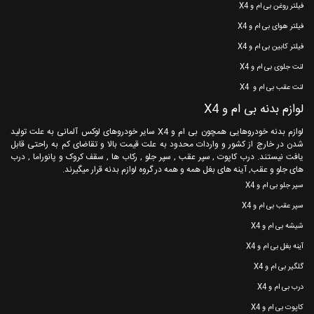
فیلتر روغن بی ام و X4
فیلتر هوای بی ام و X4
فیلتر کابین بی ام و X4
لنت جلوی بی ام و X4
لنت عقب بی ام و X4
لوازم بدنه بی ام و X4
لوازم بدنه خودروهایی همچون بی ام و X4 سایر خودروهای لوکس آلمانی به علت تولید
شدن در خارج از کشور و واردات محدود به علت قیمت بالا و تقاضای کم به راحتی قابل
یافت نیستند. درب کاپوت , سپر عقب , سپر جلو , رکاب ها , سقف کروک و پانوراما , درب
های جلو و عقب, آینه های بغل همه و همه در گروه لوازم بدنه قرار میگیرند.
سپر جلو بی ام و X4
سپر عقب بی ام و X4
شیشه بی ام و X4
آینه بغل بی ام و X4
گلگیر بی ام و X4
درب بی ام و X4
کاپوت بی ام و X4