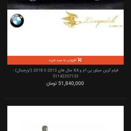
افزودن به سبد خرید
فیلم کربن سیلور بی ام و X4 سال های 2013 تا 2018 (اورجینال) -
51142357133
51,840,000 تومان