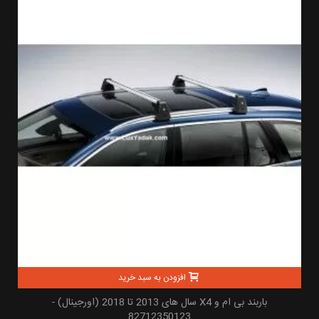
افزودن به سبد خرید
باربند بی ام و X4 سال های 2013 تا 2018 (اورجینال) -
82712350123