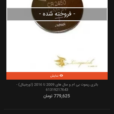
- فروخته شده -
نمایش
باتری ریموت بی ام و سال های 2009 تا 2016 (اورجینال) -
61319217643
779,625 تومان