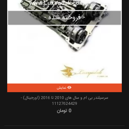
- فروخته شده -
نمایش
سرسیلندر بی ام و سال های 2010 تا 2016 (اورجینال) -
11127624429
0 تومان