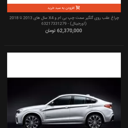
افزودن به سبد خرید
چراغ عقب روی گلگیر سمت چپ بی ام و X4 سال های 2013 تا 2018
(اورجینال) - 63217331279
62,370,000 تومان