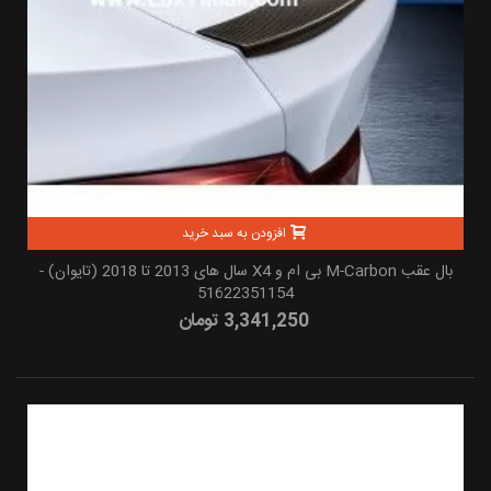
افزودن به سبد خرید
بال عقب M-Carbon بی ام و X4 سال های 2013 تا 2018 (تایوان) -
51622351154
3,341,250 تومان