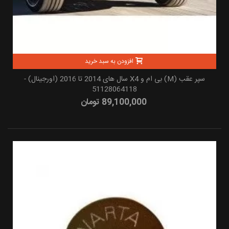
افزودن به سبد خرید
سپر عقب (M) بی ام و X4 سال های 2014 تا 2016 (اورجینال) -
51128064118
89,100,000 تومان