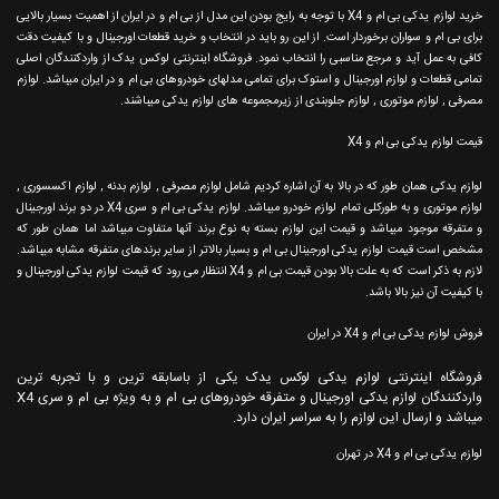
خرید لوازم یدکی بی ام و X4 با توجه به رایج بودن این مدل از بی ام و در ایران از اهمیت بسیار بالایی
برای بی ام و سواران برخوردار است. از این رو باید در انتخاب و خرید قطعات اورجینال و با کیفیت دقت
کافی به عمل آید و مرجع مناسبی را انتخاب نمود. فروشگاه اینترنتی لوکس یدک از واردکنندگان اصلی
تمامی قطعات و لوازم اورجینال و استوک برای تمامی مدلهای خودروهای بی ام و در ایران میباشد. لوازم
مصرفی , لوازم موتوری , لوازم جلوبندی از زیرمجموعه های لوازم یدکی میباشند.
قیمت لوازم یدکی بی ام و X4
لوازم یدکی همان طور که در بالا به آن اشاره کردیم شامل لوازم مصرفی , لوازم بدنه , لوازم اکسسوری ,
لوازم موتوری و به طورکلی تمام لوازم خودرو میباشد. لوازم یدکی بی ام و سری X4 در دو برند اورجینال
و متفرقه موجود میباشد و قیمت این لوازم بسته به نوع برند آنها متفاوت میباشد اما همان طور که
مشخص است قیمت لوازم یدکی اورجینال بی ام و بسیار بالاتر از سایر برندهای متفرقه مشابه میباشد.
لازم به ذکر است که به علت بالا بودن قیمت بی ام و X4 انتظار می رود که قیمت لوازم یدکی اورجینال و
با کیفیت آن نیز بالا باشد.
فروش لوازم یدکی بی ام و X4 در ایران
فروشگاه اینترنتی لوازم یدکی لوکس یدک یکی از باسابقه ترین و با تجربه ترین
واردکنندگان لوازم یدکی اورجینال و متفرقه خودروهای بی ام و به ویژه بی ام و سری X4
میباشد و ارسال این لوازم را به سراسر ایران دارد.
لوازم یدکی بی ام و X4 در تهران