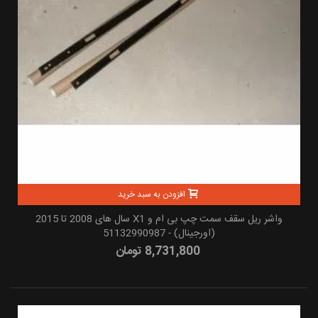
افزودن به سبد خرید
واشر ریل سقف سمت چپ بی ام و X1 سال های 2008 تا 2015
(اورجینال) - 51132990987
8,731,800 تومان