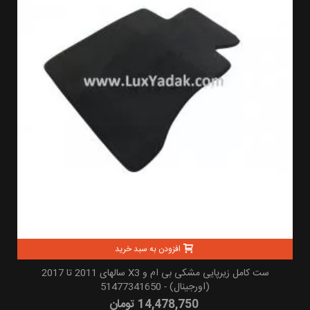
افزودن به سبد خرید
ست کامل زیرپایی مشکی بی ام و X3 سالهای 2011 تا 2017
(اورجینال) - 51477341650
14,478,750 تومان