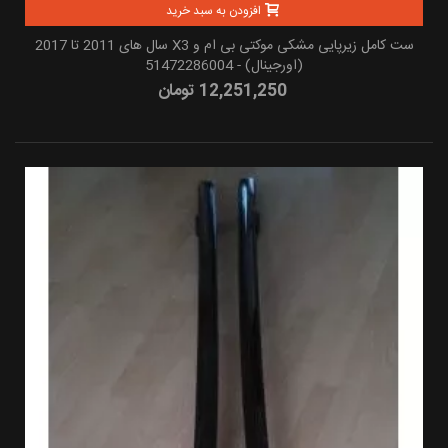
افزودن به سبد خرید
ست کامل زیرپایی مشکی موکتی بی ام و X3 سال های 2011 تا 2017
(اورجینال) - 51472286004
12,251,250 تومان