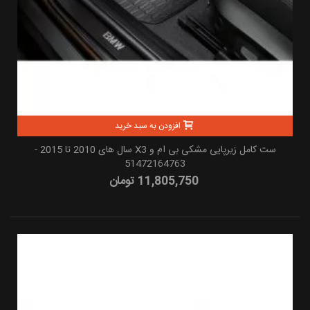
افزودن به سبد خرید
ست کامل زیرپایی مشکی بی ام و X3 سال های 2010 تا 2015 -
51472164763
11,805,750 تومان