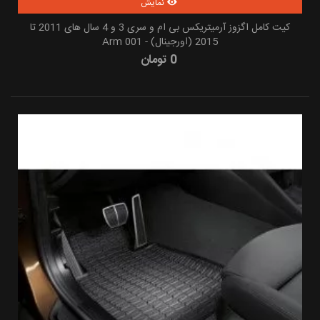
نمایش
کیت کامل اگزوز آرمیتریکس بی ام و سری 3 و 4 سال های 2011 تا
2015 (اورجینال) - Arm 001
0 تومان