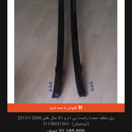
افزودن به سبد خرید
ریل سقف سمت راست بی ام و X1 سال های 2008 تا 2015
(اورجینال) - 51138051560
31,185,000 تومان