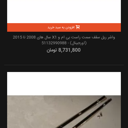
افزودن به سبد خرید
واشر ریل سقف سمت راست بی ام و X1 سال های 2008 تا 2015
(اورجینال) - 51132990988
8,731,800 تومان