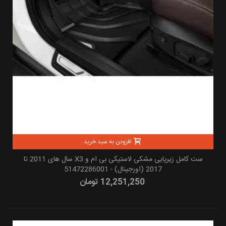
افزودن به سبد خرید
ست کامل زیرپایی مشکی لاستیکی بی ام و X3 سال های 2011 تا
2017 (اورجینال) - 51472286001
12,251,250 تومان