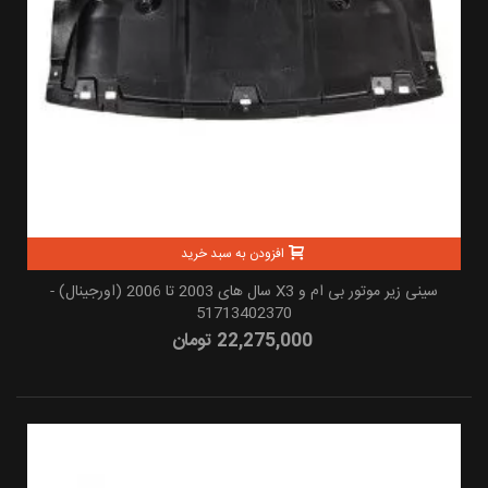
افزودن به سبد خرید
سینی زیر موتور بی ام و X3 سال های 2003 تا 2006 (اورجینال) -
51713402370
22,275,000 تومان