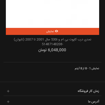
نمایش
نمدی درب کاپوت بی ام و 530i سال 2001 تا 2007 (تایوان)
-51487148208
6,048,000 تومان
نمایش 1 - 8 از 8 آیتم
زمان کار فروشگاه
آدرس ما