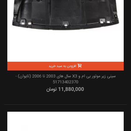
افزودن به سبد خرید
سینی زیر موتور بی ام و X3 سال های 2003 تا 2006 (تایوان) -
51713402370
11,880,000 تومان