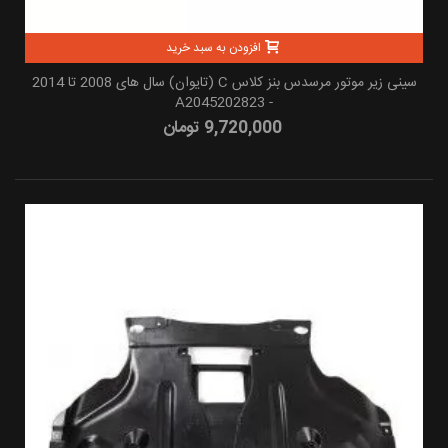
افزودن به سبد خرید
سینی زیر موتور مرسدس بنز کلاس C (تایوان) سال های 2008 تا 2014
- A2045202823
9,720,000 تومان