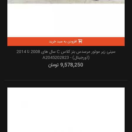
افزودن به سبد خرید
سینی زیر موتور مرسدس بنز کلاس C سال های 2008 تا 2014
(اورجینال) - A2045202823
9,578,250 تومان