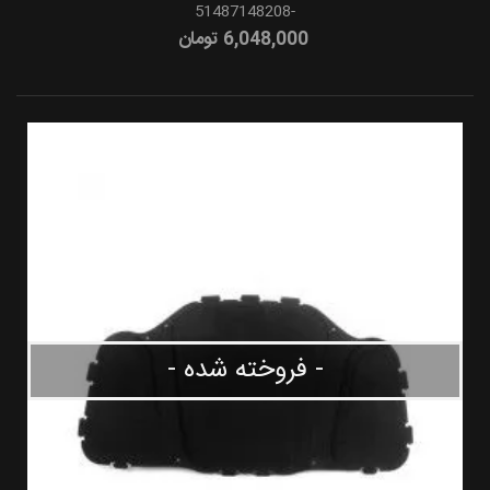
-51487148208
6,048,000 تومان
- فروخته شده -