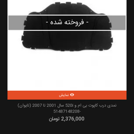
- فروخته شده -
نمایش
نمدی درب کاپوت بی ام و 520i سال 2001 تا 2007 (تایوان)
-51487148208
2,376,000 تومان