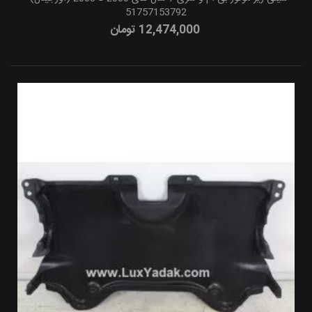
51757153792
12,474,000 تومان