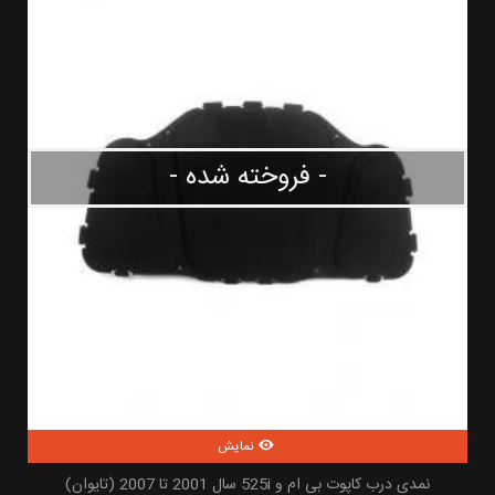
- فروخته شده -
نمایش
نمدی درب کاپوت بی ام و 525i سال 2001 تا 2007 (تایوان)