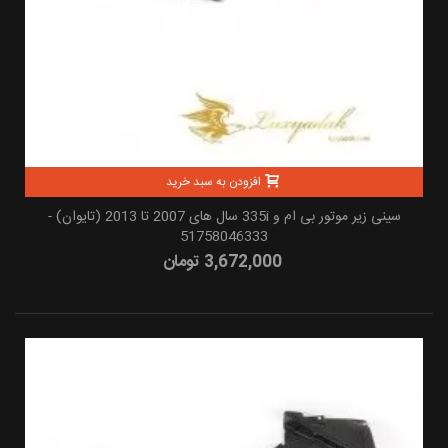
افزودن به سبد خرید
سینی زیر موتور بی ام و 335i سال های 2007 تا 2013 (تایوان) -
51758046333
3,672,000 تومان