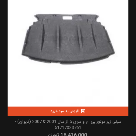
افزودن به سبد خرید
سینی زیر موتور بی ام و سری 5 از سال 2001 تا 2007 (تایوان) -
51717033761
16,416,000 تومان