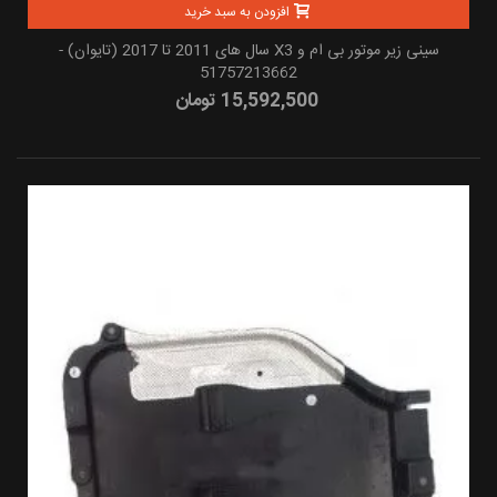
افزودن به سبد خرید
سینی زیر موتور بی ام و X3 سال های 2011 تا 2017 (تایوان) -
51757213662
15,592,500 تومان