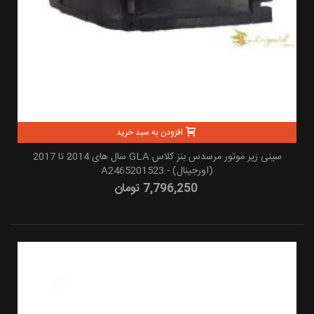
افزودن به سبد خرید
سینی زیر موتور مرسدس بنز کلاس GLA سال های 2014 تا 2017
(اورجینال) - A2465201523
7,796,250 تومان