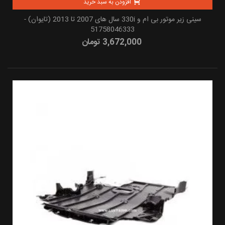
افزودن به سبد خرید
سینی زیر موتور بی ام و 330i سال های 2007 تا 2013 (تایوان) -
51758046333
3,672,000 تومان