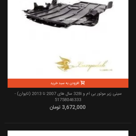
افزودن به سبد خرید
سینی زیر موتور بی ام و 328i سال های 2007 تا 2013 (تایوان) -
51758046333
3,672,000 تومان