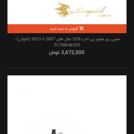
افزودن به سبد خرید
سینی زیر موتور بی ام و 325i سال های 2007 تا 2013 (تایوان) -
51758046333
3,672,000 تومان