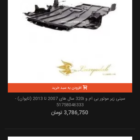
افزودن به سبد خرید
سینی زیر موتور بی ام و 320i سال های 2007 تا 2013 (تایوان) -
51758046333
3,786,750 تومان