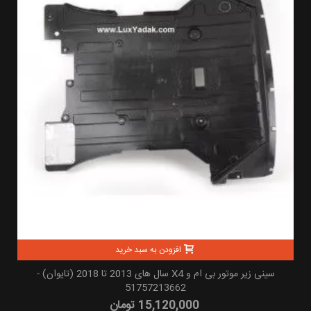
افزودن به سبد خرید
سینی زیر موتور بی ام و X4 سال های 2013 تا 2018 (تایوان) -
51757213662
15,120,000 تومان