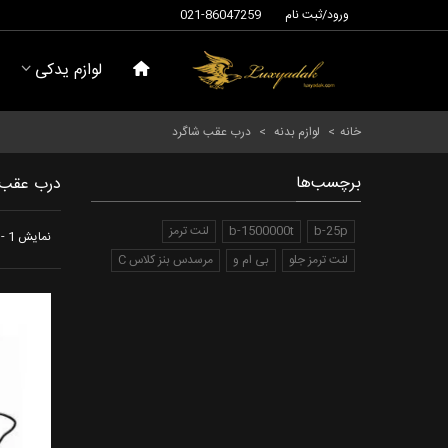
ورود/ثبت نام
021-86047259
لوازم یدکی
خانه
>
لوازم بدنه
>
درب عقب شاگرد
برچسب‌ها
درب عقب 
b-25p
b-1500000t
لنت ترمز
نمایش 1 - 3 از 3 آیتم
لنت ترمز جلو
بی ام و
مرسدس بنز کلاس C