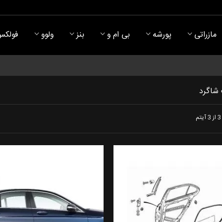
مازراتی
پورشه
بی ام و
بنز
ولوو
فولکس
شاگرد