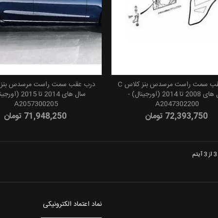
درب عقب سمت راست مرسدس بنز کلاس C
افزودن به سبد خرید
افزودن به سب
سال های 2008 تا 2014 (اورجینال) -
سال های 2014 تا 2015 
A2057300205
A2047302200
72,393,750 تومان
71,948,250 تومان
نماد اعتماد الکترونیکی