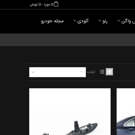
0
مورد
-
0 تومان
 واگن
رنو
آئودی
مجله خودرو
ترتیب
--