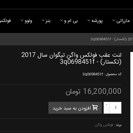
مازراتی
پورشه
بی ام و
بنز
ولوو
فولکس
لنت عقب فولکس واگن تیگوان سال 2017
(تکستار) - 3q0698451f
کد محصول :
3q0698451f
16,200,000 تومان
+
افزودن به سبد خرید
-
برند :
فولکس واگن