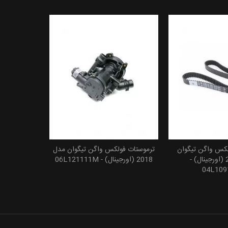
لکس واگن تیگوان
ترموستات فولکس واگن تیگوان مدل
 به سبد خرید
افزودن به سبد خرید
مدل 2018 (اورجینال) -
2018 (اورجینال) - 06L121111M
04L109