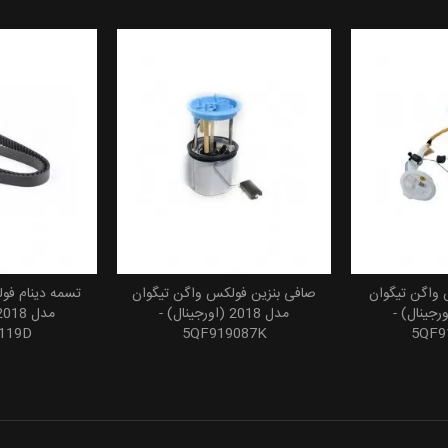
واگن تیگوان
صافی بنزین فولکس واگن تیگوان
تسمه دینام فو
 سبد خرید
افزودن به سبد خرید
افزودن
201 (اورجینال) -
مدل 2018 (اورجینال) -
119D
5QF919087K
5QF9