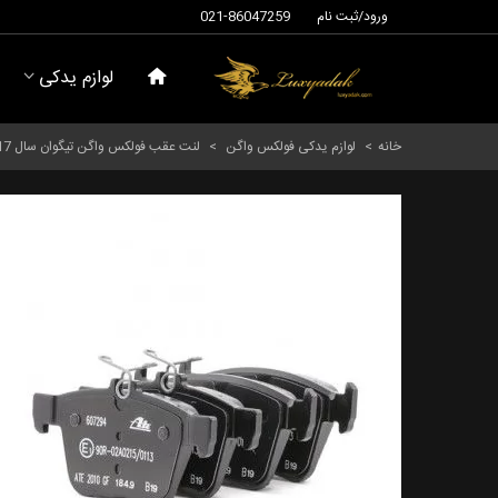
ورود/ثبت نام
021-86047259
لوازم یدکی
خانه
>
لوازم یدکی فولکس واگن
>
لنت عقب فولکس واگن تیگوان سال 2017 (تکستار) - 3q0698451f