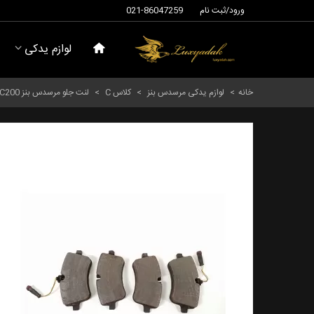
ورود/ثبت نام
021-86047259
لوازم یدکی
خانه
>
لوازم یدکی مرسدس بنز
>
کلاس C
>
لنت جلو مرسدس بنز C200 سالهای 2005 تا 2007 (بریمن) - A0034209520