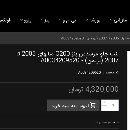
مازراتی
پورشه
بی ام و
بنز
ولوو
فولکس
لنت جلو مرسدس بنز C200 سالهای 2005 تا
2007 (بریمن) - A0034209520
کد محصول :
A0034209520
4,320,000 تومان
+
افزودن به سبد خرید
-
برند :
مرسدس-بنز