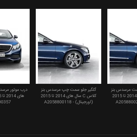
ست مرسدس بنز
گلگیر جلو سمت چپ مرسدس بنز
 سبد خرید
افزودن به سبد خرید
افزودن
کلاس C سال های 2014 تا 2015
کلاس C سال های 2014 تا 2015
(اورجینال) - A2058800118
00357