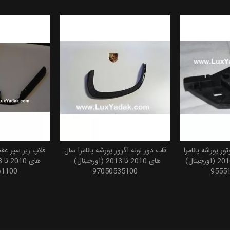
ور پورشه پانامرا
قاب دور لوله اگزوز پورشه پانامرا سال
فلاپ زیر سپر عقب
 سبد خرید
افزودن به سبد خرید
افزودن
سال های 2010 تا 2016 (اورجینال)
های 2010 تا 2013 (اورجینال) -
61100
97050535100