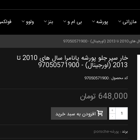
مازراتی
پورشه
بی ام و
بنز
ولوو
فولکس
) - 97050571900
خار سپر جلو پورشه پانامرا سال های 2010 تا
2013 (اورجینال) - 97050571900
کد محصول :
97050571900
648,000 تومان
+
افزودن به سبد خرید
-
برند :
پورشه-porsche