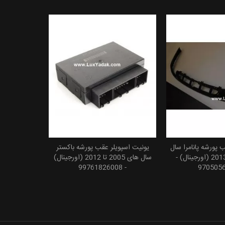
 پورشه پانامرا سال
یونیت اسپویلر عقب پورشه باکستر
 به سبد خرید
افزودن به سبد خرید
های 2010 تا 2013 (اورجینال) -
سال های 2005 تا 2012 (اورجینال)
- 99761826008
970505