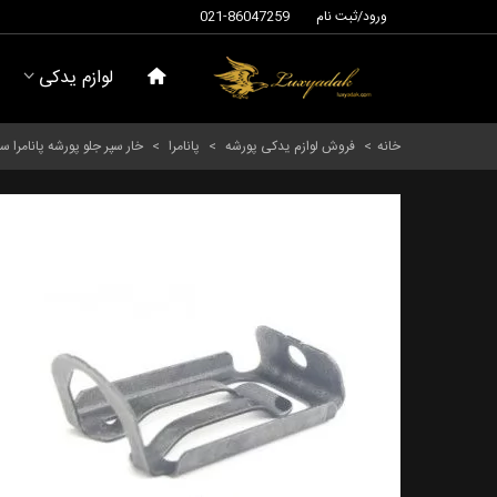
ورود/ثبت نام
021-86047259
لوازم یدکی
خانه
>
فروش لوازم یدکی پورشه
>
پانامرا
>
خار سپر جلو پورشه پانامرا سال های 2010 تا 2013 (اورجینال