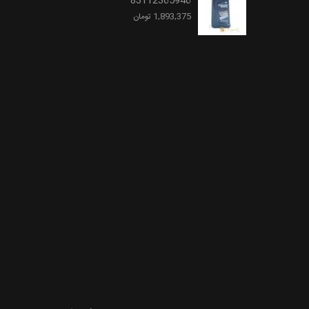
83112365946
1,893,375 تومان