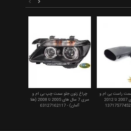
 سمت راست بی ام و
چراغ زنون جلو سمت چپ بی ام و
 به سبد خرید
افزودن به سبد خرید
750i سال های 2007 تا 2012
سری 7 سال های 2005 تا 2008 (هلا
آلمان) - 63127162117