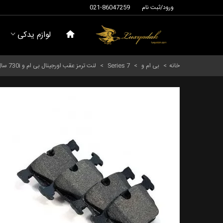
ورود/ثبت نام
021-86047259
لوازم یدکی
خانه
>
بی ام و
>
Series 7
>
لنت ترمز عقب اورجینال بی ام و 730i سال های 2000 تا 2008 (اورجینال) - 34216761285