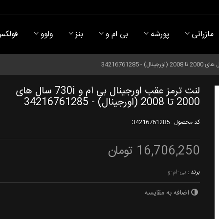
مازراتی
پورشه
بی ام و
بنز
ولوو
فولکس
لنت ترمز عقب اورجینال بی ام و 730i سال های
2000 تا 2008 (اورجینال) - 34216761285
کد محصول :
34216761285
16,706,250 تومان
برند :
بی-ام-و
اضافه به مقایسه