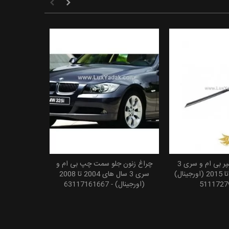
زه اسپرت زیر سپر بی ام و سری 3
چراغ زنون جلو سمت چپ بی ام و
 به سبد خرید
افزودن به سبد خرید
سال های 2011 تا 2015 (اورجینال)
سری 3 سال های 2004 تا 2008
(اورجینال) - 63117161667