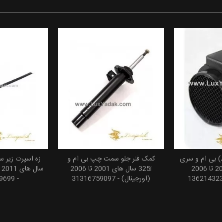
ایرمَس (Air Mass) بی ام و سری
کمک فنر جلو سمت چپ بی ام و
 سبد خرید
افزودن به سبد خرید
افزودن
3 سال های 2000 تا 2006
325i سال های 2001 تا 2006
(اورجینال) - 31316759097
- 51117279699