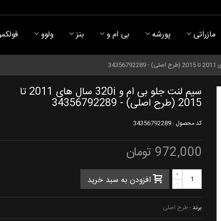
مازراتی
پورشه
بی ام و
بنز
ولوو
فولکس
سیم لنت جلو بی ام و 320i سال های 2011 تا
2015 (طرح اصلی) - 34356792289
کد محصول :
34356792289
972,000 تومان
+
افزودن به سبد خرید
-
برند :
طرح اصلی