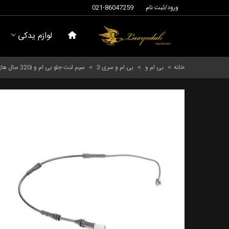
ورود/ثبت نام
021-86047259
لوازم یدکی
خانه
>
بی ام و
>
بی ام و سری 3
>
سیم لنت جلو بی ام و 320i سال های 2011 تا 2015 (طرح اصلی) - 34356792289