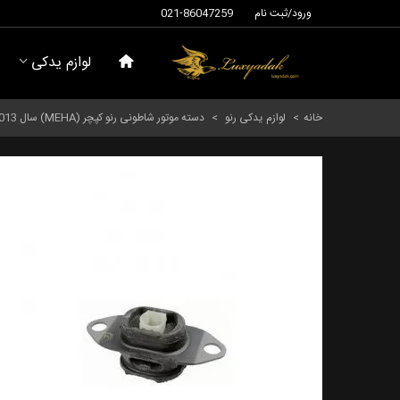
ورود/ثبت نام
021-86047259
لوازم یدکی
خانه
>
لوازم یدکی رنو
>
دسته موتور شاطونی رنو کپچر (MEHA) سال 2013 - 30304