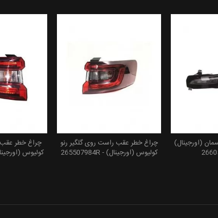
مان (اورجینال)
چراغ خطر عقب راست روی گلگیر رنو
چراغ خطر عقب 
کولیوس (اورجینال) - 265507984R
کولیوس (اورجینال) - 26R