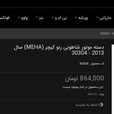
مازراتی
پورشه
بی ام و
بنز
ولوو
فولکس
دسته موتور شاطونی رنو کپچر (MEHA) سال
2013 - 30304
کد محصول :
30304
864,000 تومان
این محصول در انبار موجود نیست
برند :
MEHA
اضافه به مقایسه