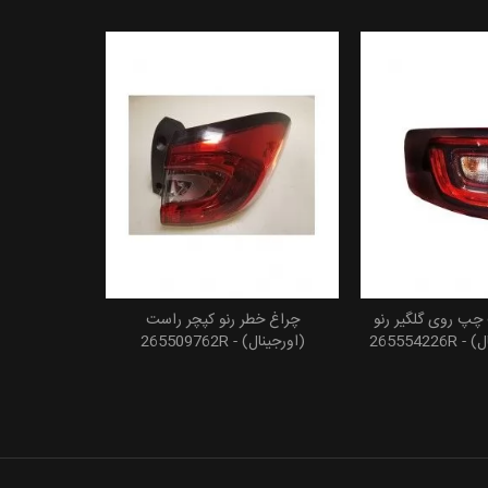
چپ روی گلگیر رنو
چراغ خطر رنو کپچر راست
2655542
(اورجینال) - 265509762R