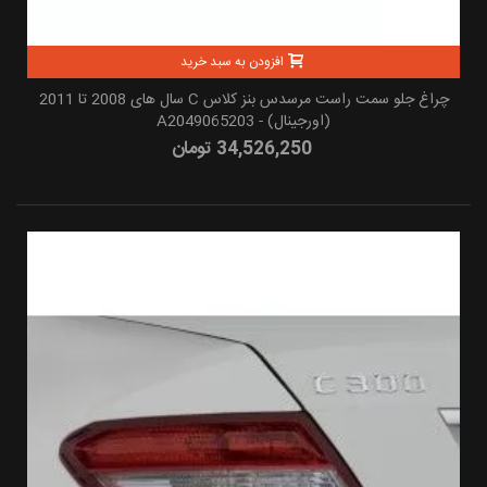
افزودن به سبد خرید
چراغ جلو سمت راست مرسدس بنز کلاس C سال های 2008 تا 2011
(اورجینال) - A2049065203
34,526,250 تومان