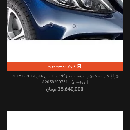
افزودن به سبد خرید
چراغ جلو سمت چپ مرسدس بنز کلاس C سال های 2014 تا 2015
(اورجینال) - A2058200761
35,640,000 تومان