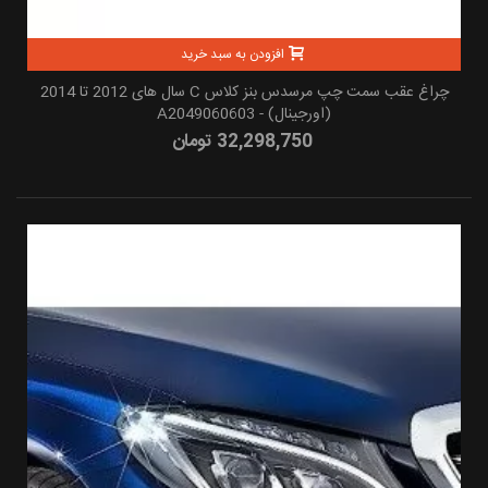
افزودن به سبد خرید
چراغ عقب سمت چپ مرسدس بنز کلاس C سال های 2012 تا 2014
(اورجینال) - A2049060603
32,298,750 تومان