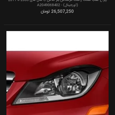
(اورجینال) - A2049068402
26,507,250 تومان