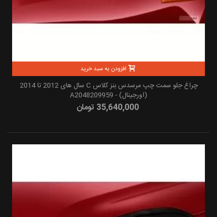
افزودن به سبد خرید
چراغ جلو سمت چپ مرسدس بنز کلاس C سال های 2012 تا 2014
(اورجینال) - A2048209959
35,640,000 تومان