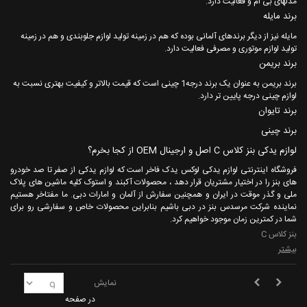
مدلهای بی ام و فعالیت دارد.
برند مایله
مایله نیز از دیگر برندهای آلمانی بوده که هم در زمینه تولید لوازم جلوبندی و هم در زمینه
تولید لوازم موتوری و مصرفی فعالیت دارد.
برند بریمن
برند بریمن به عنوان یک برند درجه1 چینی است که قیمت بالاتر و کیفیت بهتری نسبت به
لوازم چینی درجه پایین تر دارد.
برند تایوان
برند چینی
لوازم یدکی بنز کلاس C اصل و ارجینال OEM از کجا بخرم؟
فروشگاه اینترنتی لوازم یدکی لوکس یدک فاخر است که لوازم یدکی از صفر تا صد خودرو
های بنز را در اختیار مشتریان قرار دهد ، محصولات آکبند و استوک کلیه ماشین های پلاک
ملی و گذر موقت در ایران و همچنین سفارش از آلمان و امارات دبی. ما مفتاخر هستیم
نماینده شرکت مرسدس بنز در دبی باشیم بنابراین محصولات خاص و سفارشی رو برای
شما در کمترین زمان موجود خواهیم کرد.
بنز کلاس C
بیشتر
نمایش
در صفحه