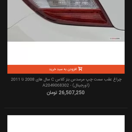
افزودن به سبد خرید
چراغ عقب سمت چپ مرسدس بنز کلاس C سال های 2008 تا 2011
(اورجینال) - A2049068302
26,507,250 تومان