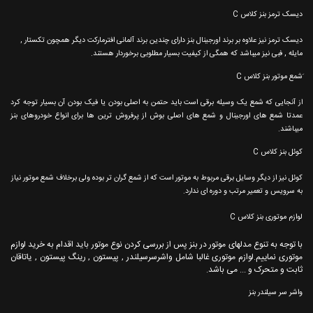
دیسک ترمز بنز کلاس C
دیسک ترمز نیز علاوه بر برند اورجینال بنز دارای چندین برند آلمانی افترمارکت دیگر همچون تکستار ,
مایله , فبی نیز میباشد که همگی از کیفیت بسیار مطلوبی برخوردار هستند.
َشمع موتور بنز کلاس C
از آنجایی که شمع یک وسیله برقی است باید حتمن به اصلی بودن یا فیک بودن آن بسیار توجه کرد
عمدتا شمع های اورجینال و شمع های اصلی بوش از پرفروش ترین ها برای انواع خودروهای بنز
میباشند.
کوئل بنز کلاس C
کوئل نیز از دیگر وسایل برقی مربوط به موتور است که از شمع گران تر بوده ولی برخلاف شمع موتور نیاز
به سرویس و تعمیر مرتب و دوره ای ندارد.
لوازم موتوری بنز کلاس C
با توجه به تنوع مدلهای موتور در بنز پس از بررسی کردن نوع موتور باید اقدام به خرید لوازم
موتوری نماییم.لوازم موتوری غالبا شامل واشرسرسیلندر , پیستون , رینگ پیستون , یاتاقان
ثابت و متحرک و ... می باشد.
واشر سر سیلندر بنز