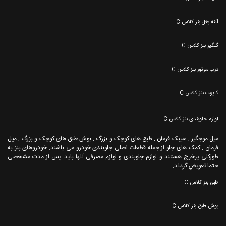
آینه بغل بنز کلاس C
گلگیر بنز کلاس C
درب موتور بنز کلاس C
کاپوت بنز کلاس C
لوازم جلوبندی بنز کلاس C
میل موجگیر , سیبک فرمان , طبق های کوچک و بزرگ , بوش طبق های کوچک و بزرگ , میل
فرمان , کمک های جلو از جمله قطعات اصلی جلوبندی خودرو می باشند. خودروهای بنز به
طورکلی پرخرج هستند و لوازم جلوبندی و لوازم مصرفی آنها باید پس از مدت مشخصی
حتما تعویض گردند.
طبق بنز کلاس C
بوش طبق بنز کلاس C