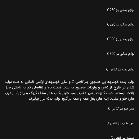
لوازم یدکی بنز C250
لوازم یدکی بنز C280
لوازم یدکی بنز C300
ّلوازم یدکی بنز C350
لوازم بدنه بنز کلاس C
لوازم بدنه خودروهایی همچون بنز کلاس C و سایر خودروهای لوکس آلمانی به علت تولید
شدن در خارج از کشور و واردات محدود به علت قیمت بالا و تقاضای کم به راحتی قابل
یافت نیستند. درب کاپوت , سپر عقب , سپر جلو , رکاب ها , سقف کروک و پانوراما , درب
های جلو و عقب, آینه های بغل همه و همه در گروه لوازم بدنه قرار میگیرند.
سپر جلو بنز کلاس C
سپر عقب بنز کلاس C
شیشه بنز کلاس C