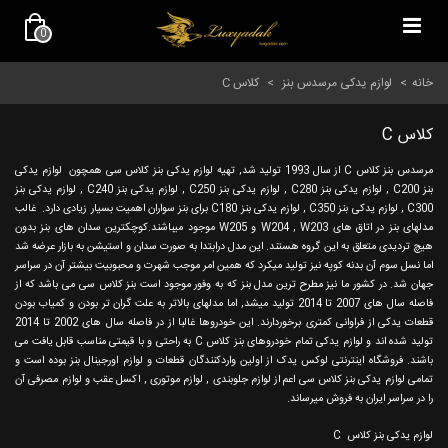
0
خانه
>
لوازم یدکی مرسدس بنز
>
کلاس C
کلاس C
مرسدس بنز کلاس C از سال 1993 تولید شد, تهیه لوازم یدکی بنز کلاس سی همچون لوازم یدکی
بنز C200 , لوازم یدکی بنز C280 , لوازم یدکی بنز C250 , لوازم یدکی بنز C240 , لوازم یدکی بنز
C300 , لوازم یدکی بنز C350 , لوازم یدکی بنز C180 برای بنز سواران اهمیت بسیار زیادی دارد. غالب
مدلهای بنز در اتاق های W204 , W203 و W205 موجود میباشند.کوچکترین سدان های بنز بدون
هیچ تردیدی متعلق به این گروه هستند. این مدل درابتدا به صورت سدان و استیشن به بازار عرضه شد
اما نسل سوم آن بدنه کوپه نیز تولید میکرد که همین امر موجب شهرت و محبوبیت بیشتر آن در سراسر
جهان شد. در کشور ما نیز مطرح ترین مدل بنز که به وفور موجود است بنز کلاس سی می باشد که از
فاصله سال های 2007 تا 2014 تولید میشد, اما مدلهای بالاتر به علت گران تر بودن و کمیاب بودن
قطعات یدکی از فراوانی کمتری برخوردارند. این خودروها غالبا از در فاصله سال های 2002 تا 2014
تولید شده اند و لوازم یدکی تمام خودروهای بنز کلاس C به راحتی و با قیمتی مناسب قابل یافت می
باشند. فروشگاه اینترنتی لوکس یدک از اولین واردکنندگان قطعات و لوازم اورجینال بنز بوده است و
تمامی لوازم یدکی بنز کلاس سی اعم از لوازم جلوبندی , لوازم موتوری , اکسل عقب و لوازم مصرفی آن
را در سراسر ایران به فروش میرساند.
لوازم یدکی بنز کلاس C