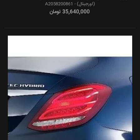
(اورجینال) - A2058200861
35,640,000 تومان