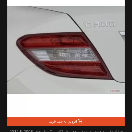
افزودن به سبد خرید
چراغ عقب سمت راست مرسدس بنز کلاس C سال های 2008 تا 2011