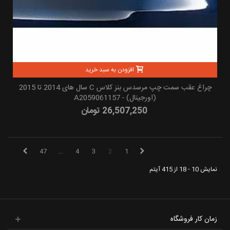
افزودن به سبد خرید
چراغ عقب سمت چپ مرسدس بنز کلاس C سال های 2014 تا 2015
(اورجینال) - A2059061157
26,507,250 تومان
47
...
4
3
2
1
نمایش 10 - 18 از 415 آیتم
زمان کار فروشگاه