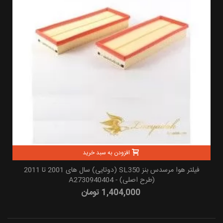
افزودن به سبد خرید
فیلتر هوا مرسدس بنز SL350 (دوتایی) سال های 2001 تا 2011
(طرح اصلی) - A2730940404
1,404,000 تومان