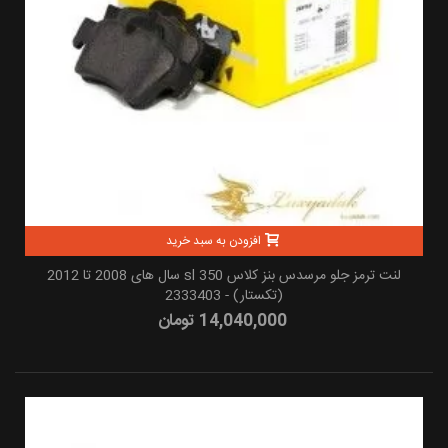
افزودن به سبد خرید
لنت ترمز جلو مرسدس بنز کلاس sl 350 سال های 2008 تا 2012
(تکستار) - 2333403
14,040,000 تومان