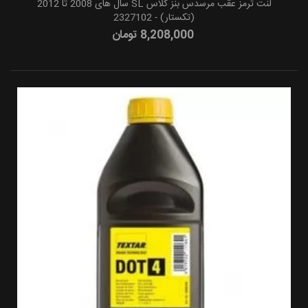
لنت ترمز عقب مرسدس بنز کلاس SL سال های 2008 تا 2012
(تکستار) - 2327102
8,208,000 تومان