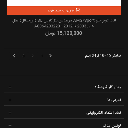
افزودن به سبد خرید
لنت ترمز جلو AMG/Sport مرسدس بنز کلاس SL (اورجینال) سال
های 2003 تا 2012 - A0064203220
15,120,000 تومان
نمایش 10 - 18 از 24 آیتم
3
2
1
زمان کار فروشگاه
آدرس ما
نماد اعتماد الکترونیکی
لوکس یدک