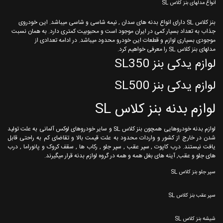
انواع مدلهای بنز کلاس SL
بنز کلاس SL دارای انواع بدنه های سدان , نیمه شاسی و شاسی میباشد. این خودروی
جذاب به تعداد بسیار کمی در ایران موجود است و محبوبیت کمتری دارد. به همان نسبت
موجودی بسیاری لوازم و قطعات این خودرو محدود میباشد. در ادامه تعدادی از
مدلهای بنز کلاس SL را معرفی خواهیم کرد.
لوازم یدکی بنز SL350
لوازم یدکی بنز SL500
لوازم بدنه بنز کلاس SL
لوازم بدنه خودروهایی همچون بنز کلاس SL و سایر خودروهای لوکس آلمانی به علت تولید
شدن در خارج از کشور و واردات محدود به علت قیمت بالا و تقاضای کم به راحتی قابل
یافت نیستند. درب کاپوت , سپر عقب , سپر جلو , رکاب ها , سقف کروک و پانوراما , درب
های جلو و عقب, آینه های بغل همه و همه در گروه لوازم بدنه قرار میگیرند.
سپر جلو بنز کلاس SL
سپر عقب بنز کلاس SL
شیشه بنز کلاس SL