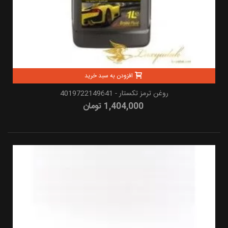
افزودن به سبد خرید
روغن ترمز تکستار - 4019722149641
1,404,000 تومان