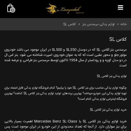
0
خانه
>
لوازم یدکی مرسدس بنز
>
کلاس SL
کلاس SL
مرسدس بنز کلاس SL که در دومدل SL350 و SL500 در ایران موجود می باشد خودروی
موتور جلو و محور عقبی است که که به عنوان خودروی اسپرت شناخته می شود. بنز اس ال
در دو مدل کوپه و و روداستر از سال 1954 تاکنون توسط مرسدس بنز طراحی و عرضه شده
است.
لوازم یدکی بنز کلاس SL
چگونه لوازم یدکی مناسب برای بنز کلاس SL خود را بیابیم؟ کدام فروشگاه لوازم یدکی قابل اعتماد برای
تهیه لوازم یدکی این خودرو میباشد؟ بهترین برندهای تولید لوازم یدکی بنز کلاس SL کدامند؟ بهترین
فروشگاه اینترنتی لوازم یدکی کدام است؟
خرید لوازم یدکی بنز کلاس SL
خرید لوازم یدکی بنز کلاس SL یا Mercedes Benz SL-Class اهمیت بسیار بالایی
برای بنز سواران دارد. از آنجا که تعداد محدودی از این خودرو در ایران موجود است پس