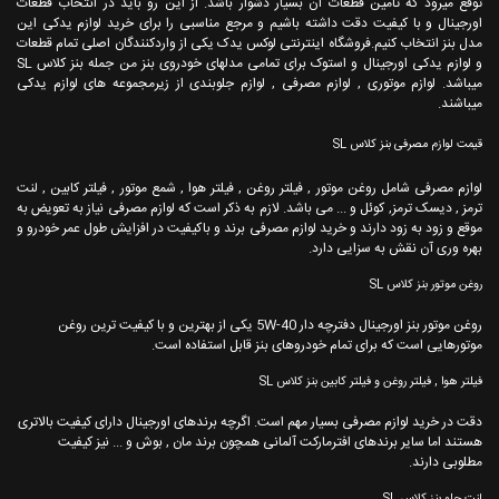
توقع میرود که تامین قطعات آن بسیار دشوار باشد. از این رو باید در انتخاب قطعات
اورجینال و با کیفیت دقت داشته باشیم و مرجع مناسبی را برای خرید لوازم یدکی این
مدل بنز انتخاب کنیم.فروشگاه اینترنتی لوکس یدک یکی از واردکنندگان اصلی تمام قطعات
و لوازم یدکی اورجینال و استوک برای تمامی مدلهای خودروی بنز من جمله بنز کلاس SL
میباشد. لوازم موتوری , لوازم مصرفی , لوازم جلوبندی از زیرمجموعه های لوازم یدکی
میباشند.
قیمت لوازم مصرفی بنز کلاس SL
لوازم مصرفی شامل روغن موتور , فیلتر روغن , فیلتر هوا , شمع موتور , فیلتر کابین , لنت
ترمز , دیسک ترمز, کوئل و ... می باشد. لازم به ذکر است که لوازم مصرفی نیاز به تعویض به
موقع و زود به زود دارند و خرید لوازم مصرفی برند و باکیفیت در افزایش طول عمر خودرو و
بهره وری آن نقش به سزایی دارد.
روغن موتور بنز کلاس SL
روغن موتور بنز اورجینال دفترچه دار 5W-40 یکی از بهترین و با کیفیت ترین روغن
موتورهایی است که برای تمام خودروهای بنز قابل استفاده است.
فیلتر هوا , فیلتر روغن و فیلتر کابین بنز کلاس SL
دقت در خرید لوازم مصرفی بسیار مهم است. اگرچه برندهای اورجینال دارای کیفیت بالاتری
هستند اما سایر برندهای افترمارکت آلمانی همچون برند مان , بوش و ... نیز کیفیت
مطلوبی دارند.
لنت جلو بنز کلاس SL