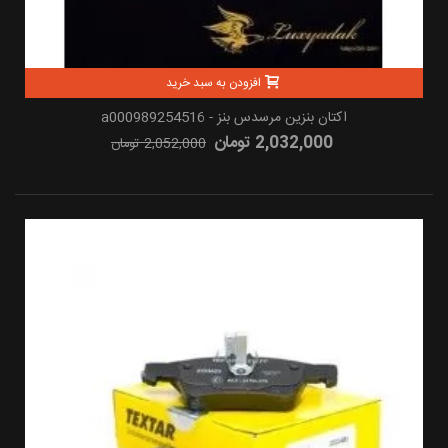
افزودن به سبد خرید
اکتان بنزین مرسدس بنز - a000989254516
2,032,000 تومان
2,052,000 تومان