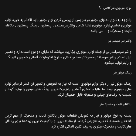
لوازم موتوری بنز کلاس SL
با توجه به تنوع مدلهای موتور در بنز پس از بررسی کردن نوع موتور باید اقدام به خرید لوازم
موتوری نماییم.لوازم موتوری غالبا شامل واشرسرسیلندر , پیستون , رینگ پیستون , یاتاقان
ثابت و متحرک و ... می باشد.
واشر سر سیلندر بنز
واشر سرسیلندر نیز از جمله لوازم موتوری پرکاربرد میباشد که دارای دو نوع استاندارد و تعمیر
اول است. واشر سرسیلندر معمولا توسط برندهای مطرح افترمارکت آلمانی همچون الرینگ
و راینز تولید میشود.
رینگ موتور بنز
رینگ موتور نیز از دیگر لوازم موتوری است که نیاز به تعویض و تعمیر آن کمتر از سایر لوازم
های موتوری بوده اما غالبا برندهای آلمانی باکیفیت ترین رینگ های موتور را تولید کرده و
نسبت به برندهای چینی و متفرقه قابل اطمینان ترند.
یاتاقان ثابت و متحرک بنز
بسته به نوع موتور و نیاز به تعویض قطعات موتور یاتاقان ثابت و متحرک از مهم ترین
قطعاتی هستند که باید تعویض گردند. از مطرح ترین و با کیفیت ترین برندها برای یاتاقان
های ثابت و متحرک میتوان به برند کلبن آلمانی اشاره کرد.