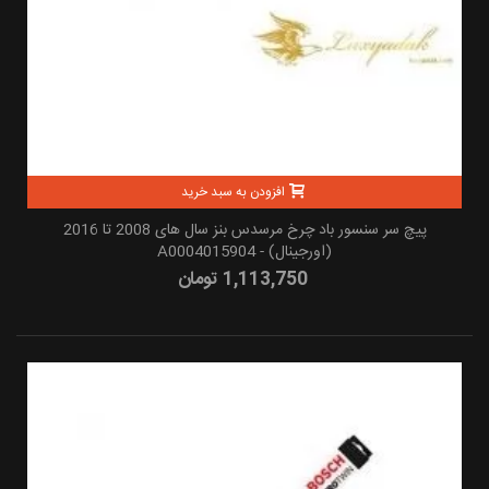
افزودن به سبد خرید
پیچ سر سنسور باد چرخ مرسدس بنز سال های 2008 تا 2016
(اورجینال) - A0004015904
1,113,750 تومان