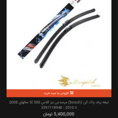
افزودن به سبد خرید
تیغه برف پاک کن (bosch) مرسدس بنز کلاس Sl 500 سالهای 2008
تا 2010 - 3397118948
5,400,000 تومان