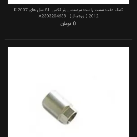
کمک عقب سمت راست مرسدس بنز کلاس SL سال های 2007 تا
2012 (اورجینال) - A2303204638
0 تومان