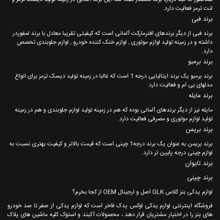
لنت ترمز فعالیت دارد.
برند فبی
برند فبی از دیگر برندهای افترمارکت آلمانی است که کیفیتی تقریبا معادل با برند لمفوردر
داشته و در زمینه تولید لوازم موتوری , لوازم خنک کننده خودرو , لوازم جلوبندی تخصص
دارد.
برند برمبو
برند برمبو یک برند ایتالیایی درجه 1 است که غالبا در زمینه تولید دیسک ترمز برای انواع
مدلهای بی ام و فعالیت دارد.
برند مایله
مایله نیز از دیگر برندهای آلمانی بوده که هم در زمینه تولید لوازم جلوبندی و هم در زمینه
تولید لوازم موتوری و مصرفی فعالیت دارد.
برند بریمن
برند بریمن به عنوان یک برند درجه1 چینی است که قیمت بالاتر و کیفیت بهتری نسبت به
لوازم چینی درجه پایین تر دارد.
برند تایوان
برند چینی
لوازم یدکی بنز کلاس GLK اصل و ارجینال OEM از کجا بخرم؟
فروشگاه اینترنتی لوازم یدکی لوکس یدک فاخر است که لوازم یدکی از صفر تا صد خودرو
های بنز را در اختیار مشتریان قرار دهد ، محصولات آکبند و استوک کلیه ماشین های پلاک