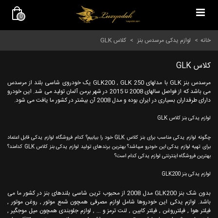
0
خانه
>
لوازم یدکی مرسدس بنز
>
کلاس GLK
کلاس GLK
مرسدس بنز GLK با مدلهای GLK200 , GLK 250 یک خودروی شاسی بلند از مرسدس
می باشد که از فواصل سالهای 2008 تا 2015 در شهر برمن آلمان تولید می شد. این خودرو
دارای طرفداران بسیاری در ایران بوده و مدل 2008 آن بیشتر در کشور ما یافت می شود.
لوازم یدکی بنز کلاس GLK
چگونه لوازم یدکی مناسب برای بنز کلاس GLK خود را بیابیم؟ کدام فروشگاه لوازم یدکی قابل اعتماد
برای تهیه لوازم یدکی این خودرو میباشد؟ بهترین برندهای تولید لوازم یدکی بنز کلاس GLK کدامند؟
بهترین فروشگاه اینترنتی لوازم یدکی کدام است؟
لوازم یدکی بنز GLK200
بدون شک بنز GLK200 مدل 2008 از محبوب ترین شاسی بلندهای بنز در کشور ما می
باشد. لوازم یدکی این خودروها شامل لوازم مصرفی همچون شمع موتور , روغن موتور ,
فیلتر هوا , فیلترروغن , فیلتر کابین , لنت ترمز و ... , لوازم جلوبندی همچون میل موجگیر ,