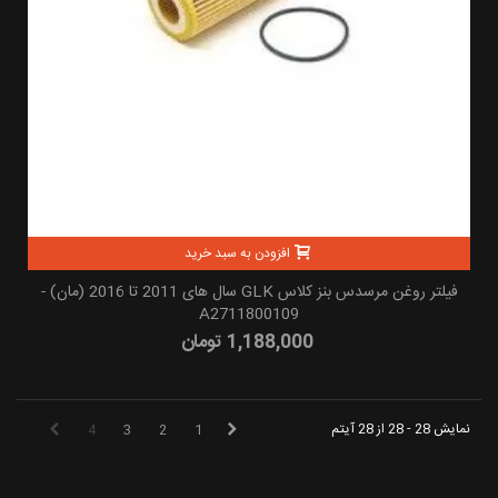
افزودن به سبد خرید
فیلتر روغن مرسدس بنز کلاس GLK سال های 2011 تا 2016 (مان) -
A2711800109
1,188,000 تومان
نمایش 28 - 28 از 28 آیتم
4
3
2
1