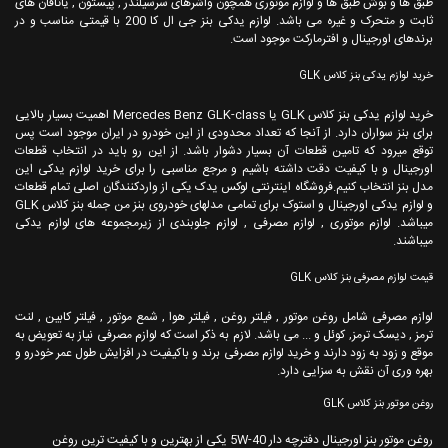
طبق ها و بوش طبق ها و لوازم موتوری همچون واشرهای سرسیلندر , پیستون , یاتاقان های
ثابت و متحرک و غیره می باشد. لوازم یدکی بنز جی ال کا 200 با قیمتی مناسب و در
برندهای اورجینال و افترمارکت موجود است.
خرید لوازم یدکی بنز کلاس GLK
خرید لوازم یدکی بنز کلاس GLK یا Mercedes Benz GLK-class اهمیت بسیار بالایی
برای بنز سواران دارد. از آنجا که تعداد محدودی از این خودرو در ایران موجود است پس
توقع میرود که تامین قطعات آن بسیار دشوار باشد. از این رو باید در انتخاب قطعات
اورجینال و با کیفیت دقت داشته باشیم و مرجع مناسبی را برای خرید لوازم یدکی این
مدل بنز انتخاب کنیم.فروشگاه اینترنتی لوکس یدک یکی از واردکنندگان اصلی تمام قطعات
و لوازم یدکی اورجینال و استوک برای تمامی مدلهای خودروی بنز من جمله بنز کلاس GLK
میباشد. لوازم موتوری , لوازم مصرفی , لوازم جلوبندی از زیرمجموعه های لوازم یدکی
میباشند.
قیمت لوازم مصرفی بنز کلاس GLK
لوازم مصرفی شامل روغن موتور , فیلتر روغن , فیلتر هوا , شمع موتور , فیلتر کابین , لنت
ترمز , دیسک ترمز, کوئل و ... می باشد. لازم به ذکر است که لوازم مصرفی نیاز به تعویض به
موقع و زود به زود دارند و خرید لوازم مصرفی برند و باکیفیت در افزایش طول عمر خودرو و
بهره وری آن نقش به سزایی دارد.
روغن موتور بنز کلاس GLK
روغن موتور بنز اورجینال دفترچه دار 5W-40 یکی از بهترین و با کیفیت ترین روغن