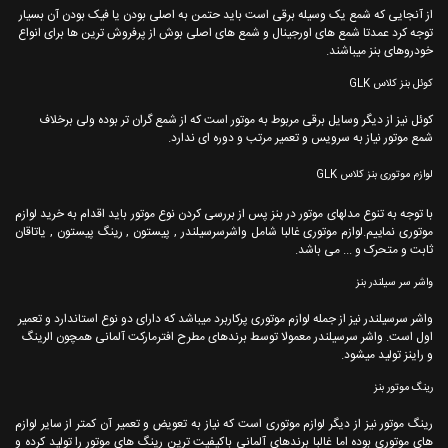
از آنجایی که شمع یک وسیله برقی است باید حتمن به اصلی بودن یا فیک بودن آن بسیار
توجه کرد عمدتا شمع های اورجینال و شمع های اصلی بوش از پرفروش ترین ها برای انواع
خودروهای بنز میباشند.
کوئل بنز کلاس GLK
کوئل نیز از دیگر وسایل برقی مربوط به موتور است که از شمع گران تر بوده ولی برخلاف
شمع موتور نیاز به سرویس و تعمیر مرتب و دوره ای ندارد.
لوازم موتوری بنز کلاس GLK
با توجه به تنوع مدلهای موتور در بنز پس از بررسی کردن نوع موتور باید اقدام به خرید لوازم
موتوری نماییم.لوازم موتوری غالبا شامل واشرسرسیلندر , پیستون , رینگ پیستون , یاتاقان
ثابت و متحرک و ... می باشد.
واشر سر سیلندر بنز
واشر سرسیلندر نیز از جمله لوازم موتوری پرکاربرد میباشد که دارای دو نوع استاندارد و تعمیر
اول است. واشر سرسیلندر معمولا توسط برندهای مطرح افترمارکت آلمانی همچون الرینگ
و راینز تولید میشود.
رینگ موتور بنز
رینگ موتور نیز از دیگر لوازم موتوری است که نیاز به تعویض و تعمیر آن کمتر از سایر لوازم
های موتوری بوده اما غالبا برندهای آلمانی باکیفیت ترین رینگ های موتور را تولید کرده و