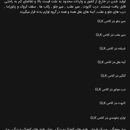
تولید شدن در خارج از کشور و واردات محدود به علت قیمت بالا و تقاضای کم به راحتی
قابل یافت نیستند. درب کاپوت , سپر عقب , سپر جلو , رکاب ها , سقف کروک و پانوراما ,
درب های جلو و عقب, آینه های بغل همه و همه در گروه لوازم بدنه قرار میگیرند.
سپر جلو بنز کلاس GLK
سپر عقب بنز کلاس GLK
شیشه بنز کلاس GLK
آینه بغل بنز کلاس GLK
گلگیر بنز کلاس GLK
درب موتور بنز کلاس GLK
کاپوت بنز کلاس GLK
لوازم جلوبندی بنز کلاس GLK
میل موجگیر , سیبک فرمان , طبق های کوچک و بزرگ , بوش طبق های کوچک و بزرگ , میل