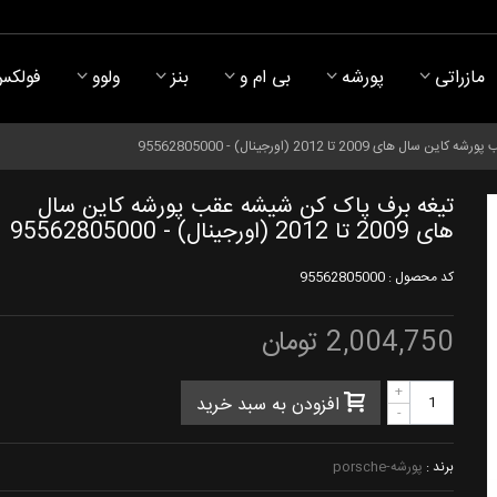
مازراتی
پورشه
بی ام و
بنز
ولوو
فولکس
2009 تا 2012 (اورجینال) - 95562805000
تیغه برف پاک کن شیشه عقب پورشه کاین سال
های 2009 تا 2012 (اورجینال) - 95562805000
کد محصول :
95562805000
2,004,750 تومان
+
افزودن به سبد خرید
-
برند :
پورشه-porsche