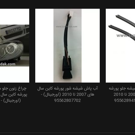
یشه جلو پورشه
آب پاش شیشه شور پورشه کاین سال
چراغ زنون جلو
 سبد خرید
افزودن به سبد خرید
افزودن
کاین سال های 2007 تا 2010
های 2007 تا 2010 (اورجینال) -
95562807702
(اورجینال) - 95863128200