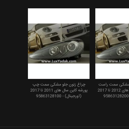
 مشکی سمت راست
چراغ زنون جلو مشکی سمت چپ
 به سبد خرید
پورشه کاین سال های 2012 تا 2017
پورشه کاین سال های 2011 تا 2017
(اورجینال) - 95863128100