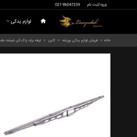
ورود/ثبت نام
021-86047259
لوازم یدکی
خانه
>
فروش لوازم یدکی پورشه
>
کاین
>
تیغه برف پاک کن شیشه عقب پورشه کاین سال های 