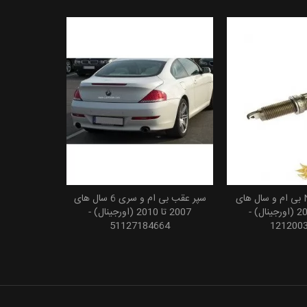
شمع موتور N63 بی ام و سال های
سپر عقب بی ام و سری 6 سال های
 به سبد خرید
افزودن به سبد خرید
2009 تا 2016 (اورجینال) -
2007 تا 2010 (اورجینال) -
51127184664
121200