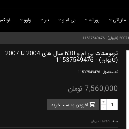
مازراتی
پورشه
بی ام و
بنز
ولوو
فولکس
ترموستات بی ام و 630 سال های 2004 تا 2007
(تایوان) - 11537549476
کد محصول :
11537549476
7,560,000 تومان
+
افزودن به سبد خرید
-
برند :
Tiwan-تایوان