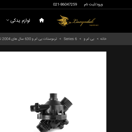
ورود/ثبت نام
021-86047259
لوازم یدکی
خانه
>
بی ام و
>
Series 6
>
ترموستات بی ام و 630 سال های 2004 تا 2007 (تایوان) - 11537549476