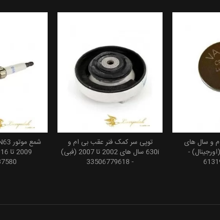
م و سال های
توپی سر کمک فنر عقب بی ام و
افزودن به سبد خرید
افزودن
20 تا 2016 (اورجینال) -
630i سال های 2002 تا 2007 (فبی)
37580
- 33506779618
6131